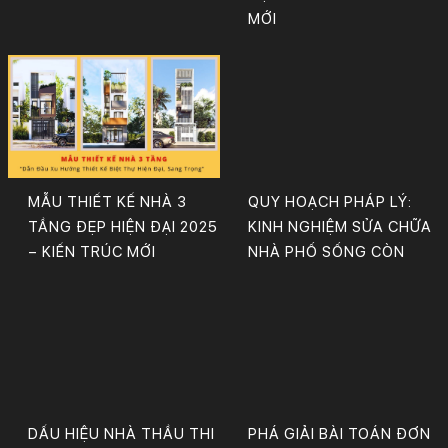
MỚI
MẪU THIẾT KẾ NHÀ 3
QUY HOẠCH PHÁP LÝ:
TẦNG ĐẸP HIỆN ĐẠI 2025
KINH NGHIỆM SỬA CHỮA
– KIẾN TRÚC MỚI
NHÀ PHỐ SỐNG CÒN
DẤU HIỆU NHÀ THẦU THI
PHÁ GIẢI BÀI TOÁN ĐƠN