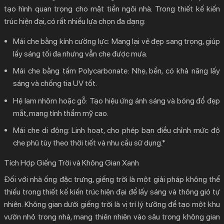
tạo hình quan trọng cho mặt tiền ngôi nhà. Trong
thiết kế kiến
trúc hiện đại
, có rất nhiều lựa chọn đa dạng:
Mái che bằng kính cường lực:
Mang lại vẻ đẹp sang trọng, giúp
lấy sáng tối đa nhưng vẫn che được mưa.
Mái che bằng tấm Polycarbonate:
Nhẹ, bền, có khả năng lấy
sáng và chống tia UV tốt.
Hệ lam nhôm hoặc gỗ:
Tạo hiệu ứng ánh sáng và bóng đổ đẹp
mắt, mang tính thẩm mỹ cao.
Mái che di động:
Linh hoạt, cho phép bạn điều chỉnh mức độ
che phủ tùy theo thời tiết và nhu cầu sử dụng.*
Tích Hợp Giếng Trời và Không Gian Xanh
Đối với nhà ống đặc trưng, giếng trời là một giải pháp không thể
thiếu trong
thiết kế kiến trúc hiện đại
để lấy sáng và thông gió tự
nhiên. Không gian dưới giếng trời là vị trí lý tưởng để tạo một khu
vườn nhỏ trong nhà, mang thiên nhiên vào sâu trong không gian