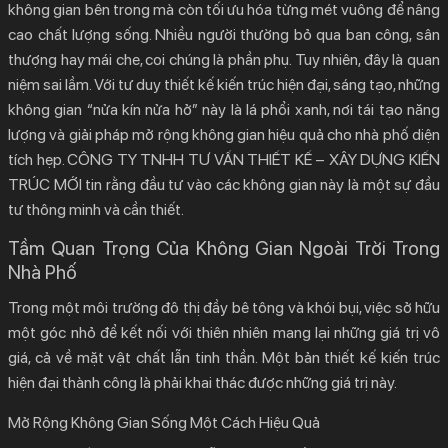
không gian bên trong mà còn tối ưu hóa từng mét vuông để nâng
1.1.
Mở Rộng Không Gian Sống Một Cách Hiệu Quả
cao chất lượng sống. Nhiều người thường bỏ qua ban công, sân
1.2.
Cải Thiện Vi Khí Hậu và Tiết Kiệm Năng Lượng
thượng hay mái che, coi chúng là phần phụ. Tuy nhiên, đây là quan
1.3.
Nâng Cao Sức Khỏe Tinh Thần Cho Gia Chủ
niệm sai lầm. Với tư duy
thiết kế kiến trúc hiện đại
, sáng tạo, những
không gian “nửa kín nửa hở” này là lá phổi xanh, nơi tái tạo năng
2.
Giải Pháp Thiết Kế Kiến Trúc Hiện Đại Cho
lượng và giải pháp mở rộng không gian hiệu quả cho nhà phố diện
Không Gian Ngoài Trời
tích hẹp.
CÔNG TY TNHH TƯ VẤN THIẾT KẾ – XÂY DỰNG KIẾN
2.1.
Thiết Kế Ban Công Đa Năng và Linh Hoạt
TRÚC MỚI
tin rằng đầu tư vào các không gian này là một sự đầu
2.2.
Lựa Chọn Mái Che Phù Hợp với Phong Cách
tư thông minh và cần thiết.
2.3.
Tích Hợp Giếng Trời và Không Gian Xanh
Tầm Quan Trọng Của Không Gian Ngoài Trời Trong
3.
CÔNG TY TNHH TƯ VẤN THIẾT KẾ – XÂY DỰNG
Nhà Phố
KIẾN TRÚC MỚI: Tối Ưu Hóa Mọi Không Gian
Trong một môi trường đô thị đầy bê tông và khói bụi, việc sở hữu
4.
Vượt Qua Giới Hạn, Kiến Tạo An Nhiên
một góc nhỏ để kết nối với thiên nhiên mang lại những giá trị vô
giá, cả về mặt vật chất lẫn tinh thần. Một bản
thiết kế kiến trúc
hiện đại
thành công là phải khai thác được những giá trị này.
Mở Rộng Không Gian Sống Một Cách Hiệu Quả