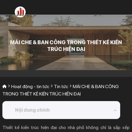
Bỏ
qua
nội
dung
MÁI CHE & BAN CÔNG TRONG THIẾT KẾ KIẾN
TRÚC HIỆN ĐẠI
Hoạt động - tin tức
Tin tức
MÁI CHE & BAN CÔNG
TRONG THIẾT KẾ KIẾN TRÚC HIỆN ĐẠI
Nội dung chính
1.
Tầm Quan Trọng Của Không Gian Ngoài Trời
Thiết kế kiến trúc hiện đại
cho nhà phố không chỉ là sắp xếp
Trong Nhà Phố