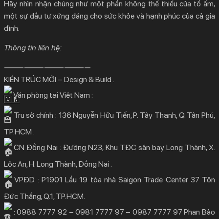
Hãy nhìn nhận chúng như một phần không thể thiếu của tổ ấm,
một sự đầu tư xứng đáng cho sức khỏe và hạnh phúc của cả gia
đình.
Thông tin liên hệ:
—————————————
KIẾN TRÚC MỚI – Design & Build .
Văn phòng tại Việt Nam :
Trụ sở chính : 136 Nguyễn Hữu Tiến, P. Tây Thạnh, Q. Tân Phú,
TP.HCM .
CN Đồng Nai : Đường N23, Khu TĐC sân bay Long Thành, X.
Lộc An, H. Long Thành, Đồng Nai .
VPĐD : P1901 Lầu 19 tòa nhà Saigon Trade Center 37 Tôn
Đức Thắng, Q.1, TP.HCM.
: 0988 7777 92 – 0981 7777 97 – 0987 7777 97 Phan Bảo