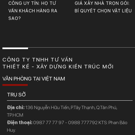
CÔNG UY TÍN: HỌ TƯ
GIÁ XÂY NHÀ TRỌN GÓI:
VẤN KHÁCH HÀNG RA
BÍ QUYẾT CHỌN VẬT LIỆU
SAO?
CÔNG TY TNHH TƯ VẤN
THIẾT KẾ - XÂY DỰNG KIẾN TRÚC MỚI
VĂN PHÒNG TẠI VIỆT NAM
TRỤ SỞ
Địa chỉ:
136 Nguyễn Hữu Tiến, P.Tây Thạnh, Q.Tân Phú,
TP.HCM
Điện thoại:
0987 77 77 97 - 0988 777792 KTS: Phan Bảo
Huy.