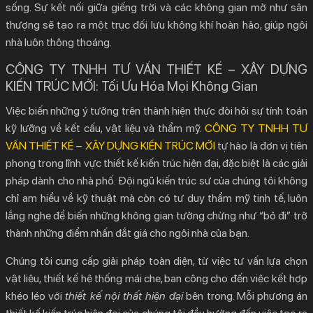
sống. Sự kết nối giữa giếng trời và các không gian mở như sân
thượng sẽ tạo ra một trục đối lưu không khí hoàn hảo, giúp ngôi
nhà luôn thông thoáng.
CÔNG TY TNHH TƯ VẤN THIẾT KẾ – XÂY DỰNG
KIẾN TRÚC MỚI: Tối Ưu Hóa Mọi Không Gian
Việc biến những ý tưởng trên thành hiện thực đòi hỏi sự tính toán
kỹ lưỡng về kết cấu, vật liệu và thẩm mỹ.
CÔNG TY TNHH TƯ
VẤN THIẾT KẾ – XÂY DỰNG KIẾN TRÚC MỚI
tự hào là đơn vị tiên
phong trong lĩnh vực
thiết kế kiến trúc hiện đại
, đặc biệt là các giải
pháp dành cho nhà phố. Đội ngũ kiến trúc sư của chúng tôi không
chỉ am hiểu về kỹ thuật mà còn có tư duy thẩm mỹ tinh tế, luôn
lắng nghe để biến những không gian tưởng chừng như “bỏ đi” trở
thành những điểm nhấn đắt giá cho ngôi nhà của bạn.
Chúng tôi cung cấp giải pháp toàn diện, từ việc tư vấn lựa chọn
vật liệu, thiết kế hệ thống mái che, ban công cho đến việc kết hợp
khéo léo với
thiết kế nội thất hiện đại
bên trong. Mỗi phương án