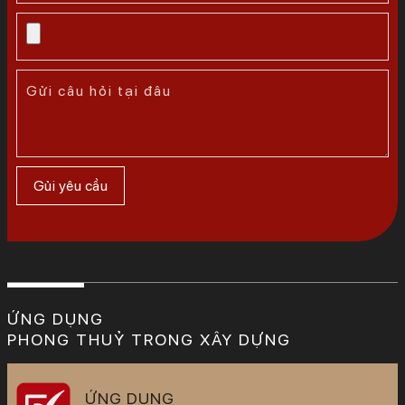
ỨNG DỤNG
PHONG THUỶ TRONG XÂY DỰNG
ỨNG DỤNG