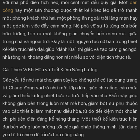
Với nhà phố diện tích hẹp, mỗi centimet đều quý giá. Một
ban
công
hay một sân thượng được thiết kế khéo léo sẽ trở thành
một phòng khách thứ hai, một phòng ăn ngoài trời lãng mạn hay
một góc làm việc đầy cảm hứng. Nó phá vỡ sự tù túng của bốn
bức tường, tạo ra một không gian chuyển tiếp mềm mại giữa
trong nhà và ngoài trời. Đây là một nguyên tắc cơ bản trong
thiết
kế kiến trúc hiện đại
, giúp “đánh lừa” thị giác và tạo cảm giác ngôi
nhà rộng rãi, thoáng đãng hơn rất nhiều so với diện tích thực tế.
Cải Thiện Vi Khí Hậu và Tiết Kiệm Năng Lượng
Các yếu tố như mái che, giàn cây leo không chỉ có tác dụng trang
trí. Chúng đóng vai trò như một lớp đệm, giúp che nắng, cản mưa
và giảm thiểu lượng nhiệt bức xạ trực tiếp vào nhà. Điều này giúp
không gian bên trong luôn mát mẻ hơn, giảm bớt sự phụ thuộc
vào các thiết bị làm mát như điều hòa, từ đó tiết kiệm một khoản
chi phí tiền điện đáng kể hàng tháng. Một
thiết kế kiến trúc hiện
đại
bền vững luôn hướng tới các giải pháp thông minh, tận dụng
yếu tố tự nhiên để tối ưu hóa công năng.