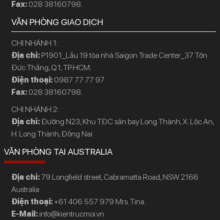
Fax:
028 38160798.
VĂN PHÒNG GIAO DỊCH
CHI NHÁNH 1:
Địa chỉ:
P1901_Lầu 19 tòa nhà Saigon Trade Center_37 Tôn
Đức Thắng, Q.1, TP.HCM.
Điện thoại:
0987 77 77 97
Fax:
028 38160798.
CHI NHÁNH 2:
Địa chỉ:
Đường N23, Khu TĐC sân bay Long Thành, X. Lộc An,
H. Long Thành, Đồng Nai
VĂN PHÒNG TẠI AUSTRALIA
Địa chỉ:
79 Longfield street, Cabramatta Road, NSW 2166
Australia
Điện thoại:
+61 406 557 979 Mrs. Tina.
E-Mail:
info@kientrucmoi.vn