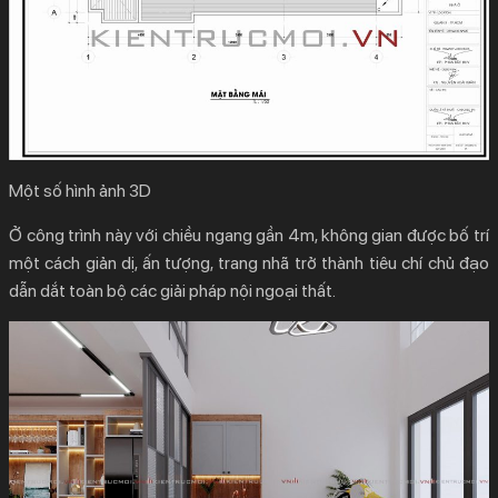
Một số hình ảnh 3D
Ở công trình này với chiều ngang gần 4m, không gian được bố trí
một cách giản dị, ấn tượng, trang nhã trở thành tiêu chí chủ đạo
dẫn dắt toàn bộ các giải pháp nội ngoại thất.