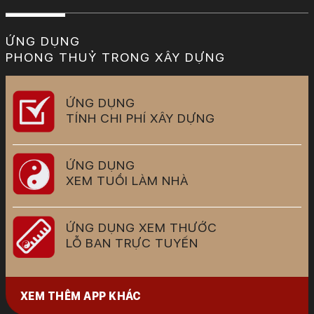
ỨNG DỤNG
PHONG THUỶ TRONG XÂY DỰNG
ỨNG DỤNG
TÍNH CHI PHÍ XÂY DỰNG
ỨNG DỤNG
XEM TUỔI LÀM NHÀ
ỨNG DỤNG XEM THƯỚC
LỖ BAN TRỰC TUYẾN
XEM THÊM APP KHÁC