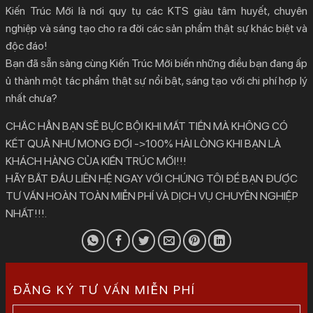
Kiến Trúc Mới là nơi quy tụ các KTS giàu tâm huyết, chuyên
nghiệp và sáng tạo cho ra đời các sản phẩm thật sự khác biệt và
độc đáo!
Bạn đã sẵn sàng cùng Kiến Trúc Mới biến những điều bạn đang ấp
ủ thành một tác phẩm thật sự nổi bật, sáng tạo với chi phí hợp lý
nhất chưa?
CHẮC HẲN BẠN SẼ BỰC BỘI KHI MẤT TIỀN MÀ KHÔNG CÓ
KẾT QUẢ NHƯ MONG ĐỢI ->100% HÀI LÒNG KHI BẠN LÀ
KHÁCH HÀNG CỦA KIẾN TRÚC MỚI!!!
HÃY BẮT ĐẦU LIÊN HỆ NGAY VỚI CHÚNG TÔI ĐỂ BẠN ĐƯỢC
TƯ VẤN HOÀN TOÀN MIỄN PHÍ VÀ DỊCH VỤ CHUYÊN NGHIỆP
NHẤT!!!.
ĐĂNG KÝ TƯ VẤN MIỄN PHÍ