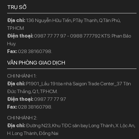
TRỤ SỞ
Địa chỉ:
136 Nguyễn Hữu Tiến, P.Tây Thạnh, Q.Tân Phú,
TP.HCM
Điện thoại:
0987 77 77 97 - 0988 777792 KTS: Phan Bảo
Huy.
Fax:
028 38160798.
VĂN PHÒNG GIAO DỊCH
CHI NHÁNH 1:
Địa chỉ:
P1901_Lầu 19 tòa nhà Saigon Trade Center_37 Tôn
Đức Thắng, Q.1, TP.HCM.
Điện thoại:
0987 77 77 97
Fax:
028 38160798.
CHI NHÁNH 2:
Địa chỉ:
Đường N23, Khu TĐC sân bay Long Thành, X. Lộc An,
H. Long Thành, Đồng Nai