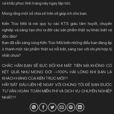
và khắc phục tình trạng này ngay lập tức.
Mong rằng một số chia sẻ trên sẽ giúp ích cho bạn.
Kiến Trúc Mới là nơi quy tụ các KTS giàu tâm huyết, chuyên
nghiệp và sáng tạo cho ra đời các sản phẩm thật sự khác biệt và
độc đáo!
Bạn đã sẵn sàng cùng Kiến Trúc Mới biến những điều bạn đang ấp
ủ thành một tác phẩm thật sự nổi bật, sáng tạo với chi phí hợp lý
nhất chưa?
CHẮC HẲN BẠN SẼ BỰC BỘI KHI MẤT TIỀN MÀ KHÔNG CÓ
KẾT QUẢ NHƯ MONG ĐỢI ->100% HÀI LÒNG KHI BẠN LÀ
KHÁCH HÀNG CỦA KIẾN TRÚC MỚI!!!
HÃY BẮT ĐẦU LIÊN HỆ NGAY VỚI CHÚNG TÔI ĐỂ BẠN ĐƯỢC
TƯ VẤN HOÀN TOÀN MIỄN PHÍ VÀ DỊCH VỤ CHUYÊN NGHIỆP
NHẤT!!!