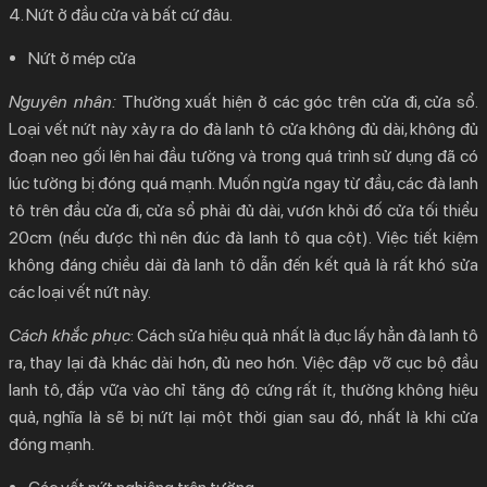
4. Nứt ở đầu cửa và bất cứ đâu.
Nứt ở mép cửa
Nguyên nhân:
T
hường xuất hiện ở các góc trên cửa đi, cửa sổ.
Loại vết nứt này xảy ra do đà lanh tô cửa không đủ dài, không đủ
đoạn neo gối lên hai đầu tường và trong quá trình sử dụng đã có
lúc tường bị đóng quá mạnh. Muốn ngừa ngay từ đầu, các đà lanh
tô trên đầu cửa đi, cửa sổ phải đủ dài, vươn khỏi đố cửa tối thiểu
20cm (nếu được thì nên đúc đà lanh tô qua cột). Việc tiết kiệm
không đáng chiều dài đà lanh tô dẫn đến kết quả là rất khó sửa
các loại vết nứt này.
Cách khắc phục
: Cách sửa hiệu quả nhất là đục lấy hẳn đà lanh tô
ra, thay lại đà khác dài hơn, đủ neo hơn. Việc đập vỡ cục bộ đầu
lanh tô, đắp vữa vào chỉ tăng độ cứng rất ít, thường không hiệu
quả, nghĩa là sẽ bị nứt lại một thời gian sau đó, nhất là khi cửa
đóng mạnh.