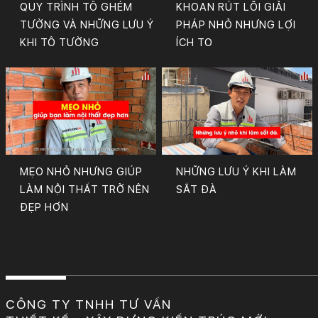
QUY TRÌNH TÔ GHÉM
KHOAN RÚT LÕI GIẢI
TƯỜNG VÀ NHỮNG LƯU Ý
PHÁP NHỎ NHƯNG LỢI
KHI TÔ TƯỜNG
ÍCH TO
MẸO NHỎ NHƯNG GIÚP
NHỮNG LƯU Ý KHI LÀM
LÀM NỘI THẤT TRỞ NÊN
SẮT ĐÀ
ĐẸP HƠN
CÔNG TY TNHH TƯ VẤN