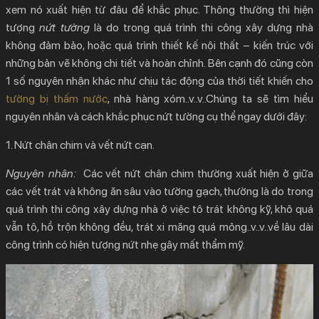
xem nó xuất hiện từ đâu để khắc phục. Thông thường thì hiện
tượng
nứt tường
là do trong quá trình thi công xây dựng nhà
không đảm bảo, hoặc quá trình thiết kế nội thất – kiến trúc với
những bản vẽ không chi tiết và hoàn chỉnh. Bên cạnh đó cũng còn
1 số nguyên nhận khác như chịu tác động của thời tiết khiến cho
tường bị thấm nước
, nhà hàng xóm..v..v..Chúng ta sẽ tìm hiểu
nguyên nhân và
cách khắc phục nứt tường
cụ thể ngay dưới đây:
1. Nứt chân chim và vết nứt cạn.
Nguyên nhân:
Các vết nứt chân chim thường xuất hiện ở giữa
các vết trát và không ăn sâu vào tường gạch, thường là do trong
quá trình thi công xây dựng nhà ở việc tô trát không kỹ, khô quá
vẫn tô, hồ trộn không đều, trát xi măng quá mỏng..v..v..về lâu dài
công trình có hiện tượng nứt nhẹ gây mất thẩm mỹ.