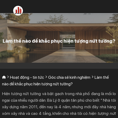
Bỏ
qua
nội
dung
Làm thế nào để khắc phục hiện tượng nứt tường?
Hoạt động - tin tức
Góc chia sẻ kinh nghiệm
Làm thế
nào để khắc phục hiện tượng nứt tường?
Hiện tượng
nứt tường
và bật gạch trong nhà phố đang là mối lo
ngại của nhiều người dân. Bà Lý ở quận tân phú cho biết “ Nhà tôi
xây dựng năm 2011, đến nay là 4 năm, nhưng mới đây nhà hàng
xóm xây nhà và cao 4 tầng, khiến cho nhà tôi có
hiện tượng nứt