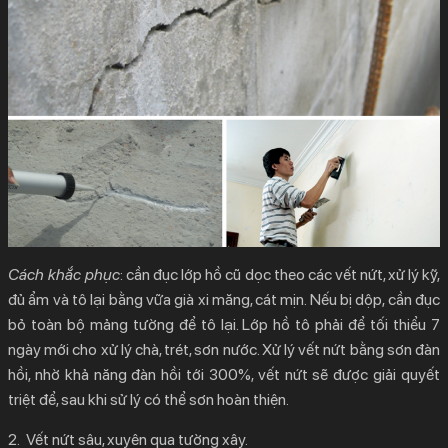
Cách khắc phục
: cần đục lớp hồ cũ dọc theo các vết nứt, xử lý kỹ,
đủ ẩm và tô lại bằng vữa già xi măng, cát mịn. Nếu bị dộp, cần đục
bỏ toàn bộ mảng tường để tô lại. Lớp hồ tô phải để tối thiểu 7
ngày mới cho xử lý chà, trét, sơn nước. Xử lý vết nứt bằng sơn đàn
hồi, nhờ khả năng đàn hồi tới 300%, vết nứt sẽ được giải quyết
triệt để, sau khi sử lý có thể sơn hoàn thiện.
2.
Vết nứt sâu, xuyên qua tường xây.