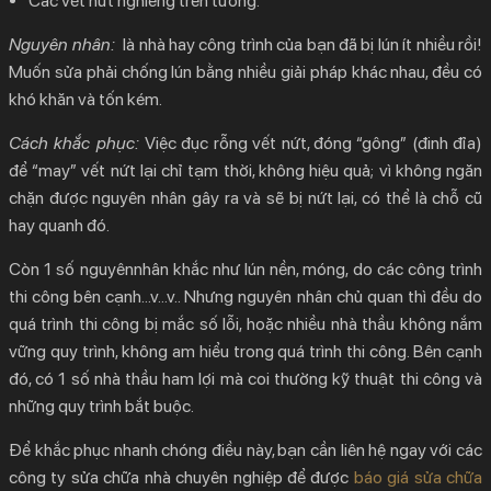
Các vết nứt nghiêng trên tường.
Nguyên nhân:
là nhà hay công trình của bạn đã bị lún ít nhiều rồi!
Muốn sửa phải chống lún bằng nhiều giải pháp khác nhau, đều có
khó khăn và tốn kém.
Cách khắc phục:
Việc đục rỗng vết nứt, đóng “gông” (đinh đỉa)
để “may” vết nứt lại chỉ tạm thời, không hiệu quả; vì không ngăn
chặn được nguyên nhân gây ra và sẽ bị nứt lại, có thể là chỗ cũ
hay quanh đó.
Còn 1 số nguyênnhân khắc như lún nền, móng, do các công trình
thi công bên cạnh…v…v.. Nhưng nguyên nhân chủ quan thì đều do
quá trình thi công bị mắc số lỗi, hoặc nhiều nhà thầu không nắm
vững quy trình, không am hiểu trong quá trình thi công. Bên cạnh
đó, có 1 số nhà thầu ham lợi mà coi thường kỹ thuật thi công và
những quy trình bắt buộc.
Để khắc phục nhanh chóng điều này, bạn cần liên hệ ngay với các
công ty sửa chữa nhà chuyên nghiệp để được
báo giá sửa chữa