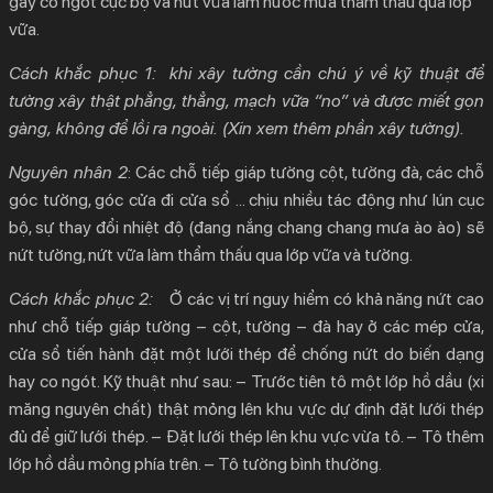
gây co ngót cục bộ và nứt vữa làm nước mưa thẩm thấu qua lớp
vữa.
Cách khắc phục 1:
khi xây tường cần chú ý về kỹ thuật để
tường xây thật phẳng, thẳng, mạch vữa “no” và được miết gọn
gàng, không để lồi ra ngoài. (Xin xem thêm phần xây tường).
Nguyên nhân 2
:
Các chỗ tiếp giáp tường cột, tường đà, các chỗ
góc tường, góc cửa đi cửa sổ … chịu nhiều tác động như lún cục
bộ, sự thay đổi nhiệt độ (đang nắng chang chang mưa ào ào) sẽ
nứt tường, nứt vữa làm thẩm thấu qua lớp vữa và tường.
Cách khắc phục 2:
Ở các vị trí nguy hiểm có khả năng nứt cao
như chỗ tiếp giáp tường – cột, tường – đà hay ở các mép cửa,
cửa sổ tiến hành đặt một lưới thép để chống nứt do biến dạng
hay co ngót. Kỹ thuật như sau: – Trước tiên tô một lớp hồ dầu (xi
măng nguyên chất) thật mỏng lên khu vực dự định đặt lưới thép
đủ để giữ lưới thép. – Đặt lưới thép lên khu vực vừa tô. – Tô thêm
lớp hồ dầu mỏng phía trên. – Tô tường bình thường.