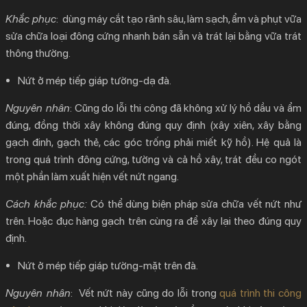
Khắc phục
: dùng máy cắt tạo rãnh sâu, làm sạch, ẩm và phụt vữa
sửa chữa loại đông cứng nhanh bán sẵn và trát lại bằng vữa trát
thông thường.
Nứt ở mép tiếp giáp tường-dạ đà.
Nguyên nhân
: Cũng do lỗi thi công đã không xử lý hồ dầu và ẩm
đúng, đồng thời xây không đúng quy định (xây xiên, xây bằng
gạch đinh, gạch thẻ, các góc trống phải miết kỹ hồ). Hệ quả là
trong quá trình đông cứng, tường và cả hồ xây, trát đều co ngót
một phần làm xuất hiện vết nứt ngang.
Cách khắc phục:
Có thể dùng biện pháp sửa chữa vết nứt như
trên. Hoặc đục hàng gạch trên cùng ra để xây lại theo đúng quy
định.
Nứt ở mép tiếp giáp tường-mặt trên đà
.
Nguyên nhân
: Vết nứt này cũng do lỗi trong
quá trình thi công