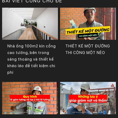
BÀI VIẾT CÙNG CHỦ ĐỀ
Nhà ống 100m2 kín cổng
THIẾT KẾ MỘT ĐƯỜNG
cao tường, bên trong
THI CÔNG MỘT NẺO
sáng thoáng và thiết kế
khéo léo để tiết kiệm chi
phí