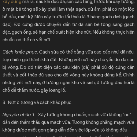
xây dựng
mà ra, sau khi đúc đà, sàn các tầng, trước khi xây tường,
ở mặt bê tông sẽ xây phải làm thật sạch, đủ ẩm, phải có một lớp
hồ dầu, miết kỹ. Nên xây trước tối thiểu là 3 hàng gạch đinh (gạch
đặc). Ðộ cứng được chuyển dần từ đà sàn bê tông sang gạch
đặc, gạch ống, sẽ hạn chế xuất hiện khe nứt. Nếu không thực hiện
chuẩn, có thể có vết nứt.
Cách khắc phục:
Cách sửa có thể bằng vữa cao cấp như đã nêu,
tuy nhiên giá thành khá đắt.
Những vết nứt này chủ yếu do đà sàn
bị võng. Do đó tiết diện các cấu kiện (đà) phải đủ độ cứng cần
thiết và cốt thép đủ sao cho độ võng này không đáng kể. Chính
những vết nứt này, ở tường ngăn khu vệ sinh, ở tường đầu hồi là
chỗ dễ thấm nước, gây loang lổ.
3.
Nứt ở tường và cách khắc phục.
Nguyên nhân 1:
Xây tường không chuẩn, mạch vữa không “no”
dẫn đến thẩm thấu qua mạch vữa. Tường không phẳng, mạch vữa
không được miết gọn gàng dẫn đến việc lớp vữa tô không đều