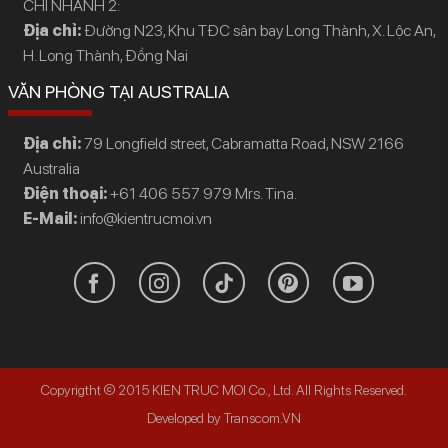
CHI NHÁNH 2:
Địa chỉ:
Đường N23, Khu TĐC sân bay Long Thành, X. Lộc An,
H. Long Thành, Đồng Nai
VĂN PHÒNG TẠI AUSTRALIA
Địa chỉ:
79 Longfield street, Cabramatta Road, NSW 2166
Australia
Điện thoại:
+61 406 557 979 Mrs. Tina.
E-Mail:
info@kientrucmoi.vn
Copyrigtht © 2015 KIEN TRUC MOI Co., Ltd. All Rights Reserved.
Developed by Transcom.VN