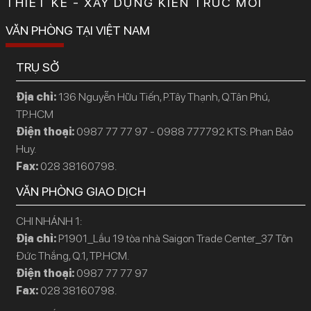
THIẾT KẾ - XÂY DỰNG KIẾN TRÚC MỚI
VĂN PHÒNG TẠI VIỆT NAM
TRỤ SỞ
Địa chỉ:
136 Nguyễn Hữu Tiến, P.Tây Thạnh, Q.Tân Phú,
TP.HCM
Điện thoại:
0987 77 77 97 - 0988 777792 KTS: Phan Bảo
Huy.
Fax:
028 38160798.
VĂN PHÒNG GIAO DỊCH
CHI NHÁNH 1:
Địa chỉ:
P1901_Lầu 19 tòa nhà Saigon Trade Center_37 Tôn
Đức Thắng, Q.1, TP.HCM.
Điện thoại:
0987 77 77 97
Fax:
028 38160798.