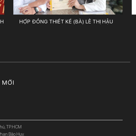
CH
HỢP ĐỒNG THIẾT KẾ (BÀ) LÊ THỊ HẬU
C MỚI
Phú, TP.HCM
han Bảo Huy.