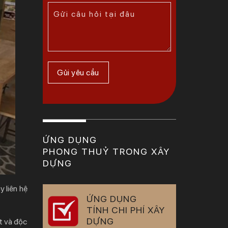
ỨNG DỤNG
PHONG THUỶ TRONG XÂY
DỰNG
y liên hệ
ỨNG DỤNG
TÍNH CHI PHÍ XÂY
DỰNG
t và độc