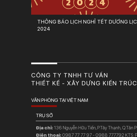
THÔNG BÁO LỊCH NGHỈ TẾT DƯƠNG LỊ
2024
CÔNG TY TNHH TƯ VẤN
THIẾT KẾ - XÂY DỰNG KIẾN TRÚ
VĂN PHÒNG TẠI VIỆT NAM
TRỤ SỞ
Địa chỉ:
136 Nguyễn Hữu Tiến, P.Tây Thạnh, Q.Tân 
Điện thoại:
0987 77 77 97 - 0988 777792 KTS: P