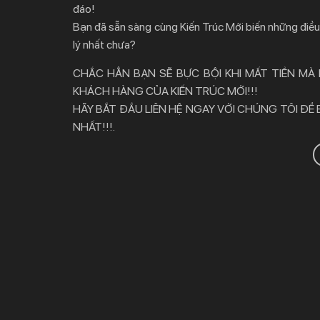
đáo!
Bạn đã sẵn sàng cùng Kiến Trúc Mới biến những điều 
lý nhất chưa?
CHẮC HẲN BẠN SẼ BỰC BỘI KHI MẤT TIỀN MÀ
KHÁCH HÀNG CỦA KIẾN TRÚC MỚI!!!
HÃY BẮT ĐẦU LIÊN HỆ NGAY VỚI CHÚNG TÔI ĐỂ
NHẤT!!!.