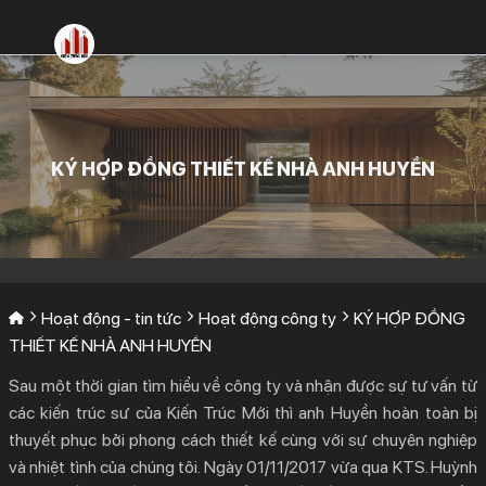
Bỏ
qua
nội
dung
KÝ HỢP ĐỒNG THIẾT KẾ NHÀ ANH HUYỀN
Hoạt động - tin tức
Hoạt động công ty
KÝ HỢP ĐỒNG
THIẾT KẾ NHÀ ANH HUYỀN
Sau một thời gian tìm hiểu về công ty và nhận được sự tư vấn từ
các kiến trúc sư của Kiến Trúc Mới thì anh Huyền hoàn toàn bị
thuyết phục bởi phong cách thiết kế cùng với sự chuyên nghiệp
và nhiệt tình của chúng tôi. Ngày 01/11/2017 vừa qua KTS. Huỳnh