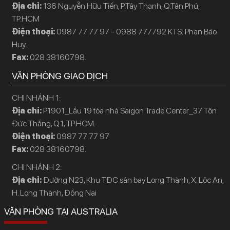
Địa chỉ:
136 Nguyễn Hữu Tiến, P.Tây Thạnh, Q.Tân Phú,
TP.HCM
Điện thoại:
0987 77 77 97 - 0988 777792 KTS: Phan Bảo
Huy.
Fax:
028 38160798.
VĂN PHÒNG GIAO DỊCH
CHI NHÁNH 1:
Địa chỉ:
P1901_Lầu 19 tòa nhà Saigon Trade Center_37 Tôn
Đức Thắng, Q.1, TP.HCM.
Điện thoại:
0987 77 77 97
Fax:
028 38160798.
CHI NHÁNH 2:
Địa chỉ:
Đường N23, Khu TĐC sân bay Long Thành, X. Lộc An,
H. Long Thành, Đồng Nai
VĂN PHÒNG TẠI AUSTRALIA