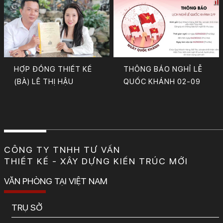
HỢP ĐỒNG THIẾT KẾ
THÔNG BÁO NGHỈ LỄ
(BÀ) LÊ THỊ HẬU
QUỐC KHÁNH 02-09
CÔNG TY TNHH TƯ VẤN
THIẾT KẾ - XÂY DỰNG KIẾN TRÚC MỚI
VĂN PHÒNG TẠI VIỆT NAM
TRỤ SỞ