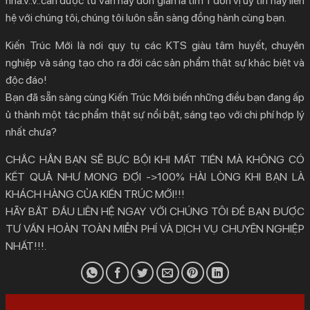
nhà.v..v..cần được tư vấn hay đơn giản là tìm 1 đơn vị uy tín hãy liên
hệ với chúng tôi, chúng tôi luôn sẵn sàng đồng hành cùng bạn.
Kiến Trúc Mới là nơi quy tụ các KTS giàu tâm huyết, chuyên
nghiệp và sáng tạo cho ra đời các sản phẩm thật sự khác biệt và
độc đáo!
Bạn đã sẵn sàng cùng Kiến Trúc Mới biến những điều bạn đang ấp
ủ thành một tác phẩm thật sự nổi bật, sáng tạo với chi phí hợp lý
nhất chưa?
CHẮC HẲN BẠN SẼ BỰC BỘI KHI MẤT TIỀN MÀ KHÔNG CÓ
KẾT QUẢ NHƯ MONG ĐỢI ->100% HÀI LÒNG KHI BẠN LÀ
KHÁCH HÀNG CỦA KIẾN TRÚC MỚI!!!
HÃY BẮT ĐẦU LIÊN HỆ NGAY VỚI CHÚNG TÔI ĐỂ BẠN ĐƯỢC
TƯ VẤN HOÀN TOÀN MIỄN PHÍ VÀ DỊCH VỤ CHUYÊN NGHIỆP
NHẤT!!!.