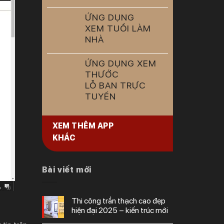
ỨNG DỤNG
XEM TUỔI LÀM
NHÀ
ỨNG DỤNG XEM
THƯỚC
LỖ BAN TRỰC
TUYẾN
XEM THÊM APP
KHÁC
Bài viết mới
thi công trần thạch cao đẹp
hiện đại 2025 – kiến trúc mới