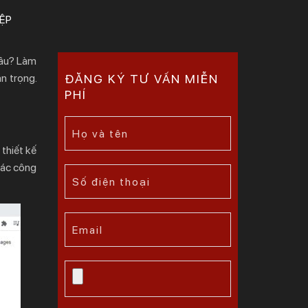
ỆP
đâu? Làm
an trọng.
ĐĂNG KÝ TƯ VẤN MIỄN
PHÍ
 thiết kế
 các công