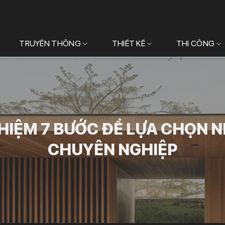
TRUYỀN THÔNG
THIẾT KẾ
THI CÔNG
HIỆM 7 BƯỚC ĐỂ LỰA CHỌN 
CHUYÊN NGHIỆP