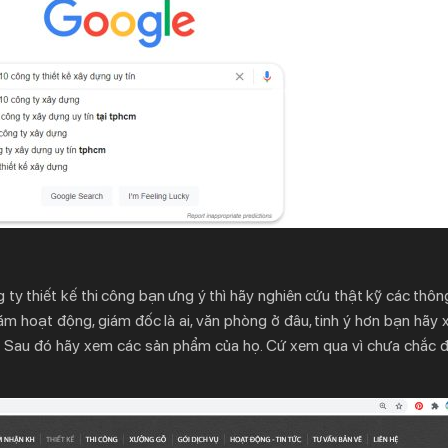
ty thiết kế thi công bạn ưng ý thì hãy nghiên cứu thật kỹ các thông
ăm hoạt động, giám đốc là ai, văn phòng ở đâu, tinh ý hơn bạn hãy 
 Sau đó hãy xem các sản phẩm của họ. Cứ xem qua vì chưa chắc đ