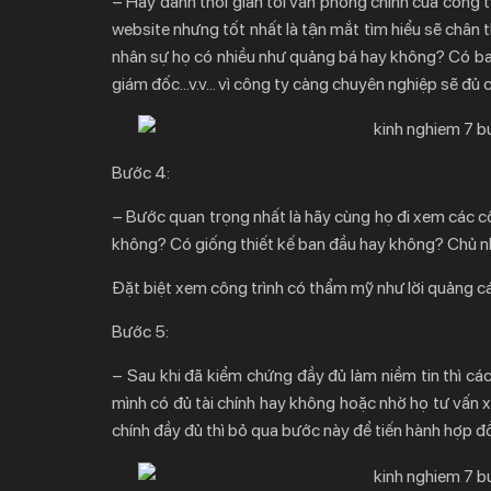
– Hãy dành thời gian tới văn phòng chính của công t
website nhưng tốt nhất là tận mắt tìm hiểu sẽ chân
nhân sự họ có nhiều như quảng bá hay không? Có ba
giám đốc…v.v… vì công ty càng chuyên nghiệp sẽ đủ 
Bước 4:
– Bước quan trọng nhất là hãy cùng họ đi xem các cô
không? Có giống thiết kế ban đầu hay không? Chủ nh
Đặt biệt xem công trình có thẩm mỹ như lời quảng 
Bước 5:
– Sau khi đã kiểm chứng đầy đủ làm niềm tin thì các
mình có đủ tài chính hay không hoặc nhờ họ tư vấn x
chính đầy đủ thì bỏ qua bước này để tiến hành hợp đ