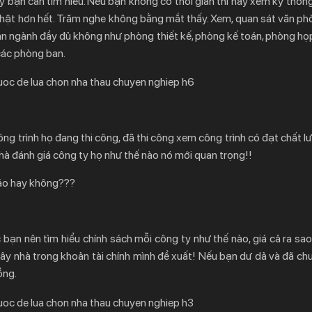
y bạn cần tìm hiểu. Nếu bạn không có thời gian thì hãy xem kỹ thông
 thật hơn hết. Trăm nghe không bằng mắt thấy. Xem, quan sát văn p
n ngành đầy đủ không như phòng thiết kế, phòng kế toán, phòng họ
các phòng ban.
ng trình họ đang thi công, đã thi công xem công trình có đạt chất l
à đánh giá công ty họ như thế nào nó mới quan trọng!!
cáo hay không???
 bạn nên tìm hiểu chính sách mỗi công ty như thế nào, giá cả ra sa
ây nhà trong khoản tài chính mình đề xuất! Nếu bạn dư dả và đã chuẩ
ồng.