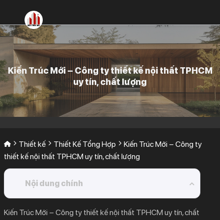
Bỏ
qua
nội
dung
Kiến Trúc Mới – Công ty thiết kế nội thất TPHCM
uy tín, chất lượng
Thiết kế
Thiết Kế Tổng Hợp
Kiến Trúc Mới – Công ty
thiết kế nội thất TPHCM uy tín, chất lượng
Nội dung chính
1.
Thiết kế nội thất là gì?
Kiến Trúc Mới –
Công ty thiết kế nội thất TPHCM
uy tín, chất
2.
Ưu điểm khi sử dụng dịch vụ thiết kế nội thất?