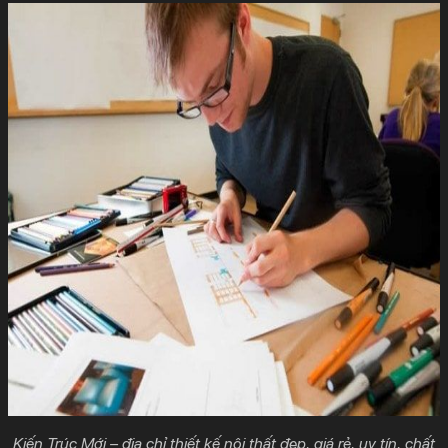
Kiến Trúc Mới – địa chỉ thiết kế nội thất đẹp, giá rẻ, uy tín, chất