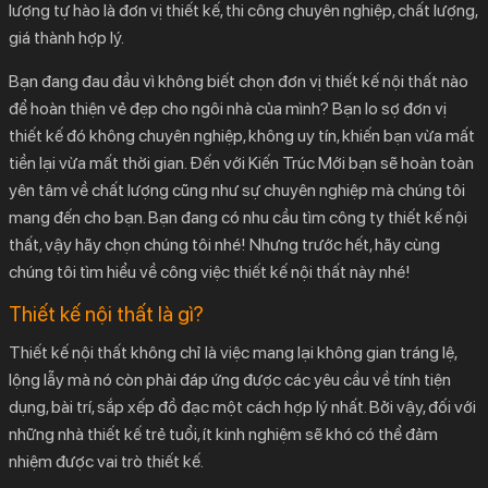
lượng tự hào là đơn vị thiết kế, thi công chuyên nghiệp, chất lượng,
2.1.
Giúp không gian nhà trở nên hoàn hảo và tiện nghi hơn
giá thành hợp lý.
2.2.
Không gian nhà thêm màu sắc giúp bạn thêm hưng
Bạn đang đau đầu vì không biết chọn đơn vị thiết kế nội thất nào
phấn
để hoàn thiện vẻ đẹp cho ngôi nhà của mình? Bạn lo sợ đơn vị
2.3.
Cá tính và phong cách của bạn được các kiến trúc sư
thiết kế đó không chuyên nghiệp, không uy tín, khiến bạn vừa mất
thể hiện qua từng bản thiết kế
tiền lại vừa mất thời gian. Đến với Kiến Trúc Mới bạn sẽ hoàn toàn
2.4.
Giúp bạn nâng cao sức khỏe, cải thiện hạnh phúc gia
yên tâm về chất lượng cũng như sự chuyên nghiệp mà chúng tôi
đình
mang đến cho bạn. Bạn đang có nhu cầu tìm công ty thiết kế nội
3.
Kiến Trúc Mới – Công ty thiết kế nội thất TPHCM
thất, vậy hãy chọn chúng tôi nhé! Nhưng trước hết, hãy cùng
uy tín
chúng tôi tìm hiểu về công việc thiết kế nội thất này nhé!
Thiết kế nội thất là gì?
Thiết kế nội thất không chỉ là việc mang lại không gian tráng lệ,
lộng lẫy mà nó còn phải đáp ứng được các yêu cầu về tính tiện
dụng, bài trí, sắp xếp đồ đạc một cách hợp lý nhất. Bởi vậy, đối với
những nhà thiết kế trẻ tuổi, ít kinh nghiệm sẽ khó có thể đảm
nhiệm được vai trò thiết kế.