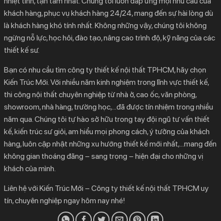
nhiệt tình, tận tâm nhất. Chúng tôi luôn đáp ứng mọi nhu cầu của
khách hàng, phục vụ khách hàng 24/24, mang đến sự hài lòng dù
là khách hàng khó tính nhất. Không những vậy, chúng tôi không
ngừng nỗ lực, học hỏi, đào tạo, nâng cao trình độ, kỹ năng của các
thiết kế sư.
Bạn có nhu cầu tìm công ty thiết kế nội thất TPHCM, hãy chọn
Kiến Trúc Mới. Với nhiều năm kinh nghiệm trong lĩnh vực thiết kế,
thi công nội thất chuyên nghiệp từ nhà ở, cao ốc, văn phòng,
showroom, nhà hàng, trường học,…đã được tín nhiệm trong nhiều
năm qua. Chúng tôi tự hào sở hữu trong tay đội ngũ tư vấn thiết
kế, kiến trúc sư giỏi, am hiểu mọi phong cách, ý tưởng của khách
hàng, luôn cập nhật những xu hướng thiết kế mới nhất,…mang đến
không gian thoáng đãng – sang trọng – hiện đại cho những vị
khách của mình.
Liên hệ với Kiến Trúc Mới –
Công ty thiết kế nội thất TPHCM
uy
tín, chuyên nghiệp ngay hôm nay nhé!