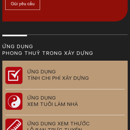
ỨNG DỤNG
PHONG THUỶ TRONG XÂY DỰNG
ỨNG DỤNG
TÍNH CHI PHÍ XÂY DỰNG
ỨNG DỤNG
XEM TUỔI LÀM NHÀ
ỨNG DỤNG XEM THƯỚC
LỖ BAN TRỰC TUYẾN