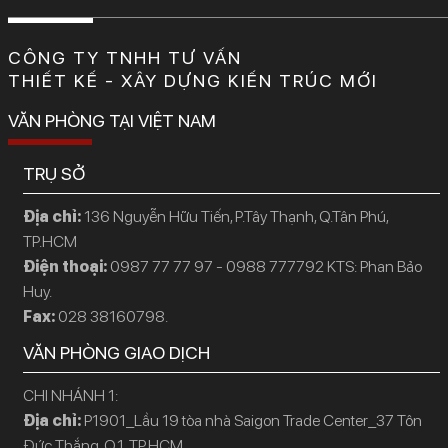
CÔNG TY TNHH TƯ VẤN
THIẾT KẾ - XÂY DỰNG KIẾN TRÚC MỚI
VĂN PHÒNG TẠI VIỆT NAM
TRỤ SỞ
Địa chỉ:
136 Nguyễn Hữu Tiến, P.Tây Thạnh, Q.Tân Phú,
TP.HCM
Điện thoại:
0987 77 77 97 - 0988 777792 KTS: Phan Bảo
Huy.
Fax:
028 38160798.
VĂN PHÒNG GIAO DỊCH
CHI NHÁNH 1:
Địa chỉ:
P1901_Lầu 19 tòa nhà Saigon Trade Center_37 Tôn
Đức Thắng, Q.1, TP.HCM.