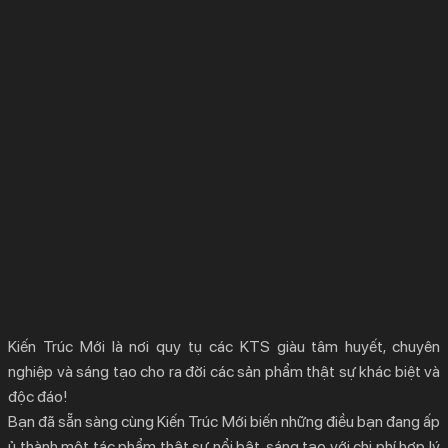
Kiến Trúc Mới là nơi quy tụ các KTS giàu tâm huyết, chuyên
nghiệp và sáng tạo cho ra đời các sản phẩm thật sự khác biệt và
độc đáo!
Bạn đã sẵn sàng cùng Kiến Trúc Mới biến những điều bạn đang ấp
ủ thành một tác phẩm thật sự nổi bật, sáng tạo với chi phí hợp lý