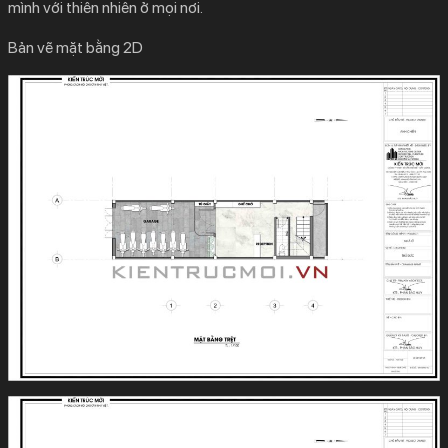
mình với thiên nhiên ở mọi nơi.
Bản vẽ mặt bằng 2D