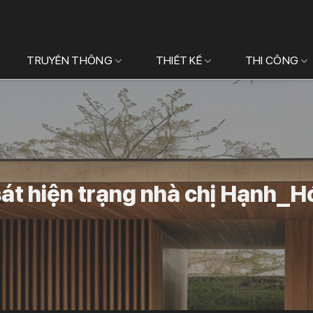
TRUYỀN THÔNG
THIẾT KẾ
THI CÔNG
át hiện trạng nhà chị Hạnh_