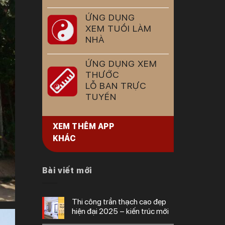
ỨNG DỤNG
XEM TUỔI LÀM
NHÀ
ỨNG DỤNG XEM
THƯỚC
LỖ BAN TRỰC
TUYẾN
XEM THÊM APP
KHÁC
Bài viết mới
thi công trần thạch cao đẹp
hiện đại 2025 – kiến trúc mới