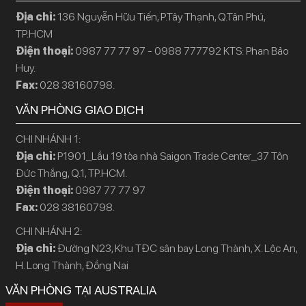
Địa chỉ:
136 Nguyễn Hữu Tiến, P.Tây Thạnh, Q.Tân Phú,
TP.HCM
Điện thoại:
0987 77 77 97 - 0988 777792 KTS: Phan Bảo
Huy.
Fax:
028 38160798.
VĂN PHÒNG GIAO DỊCH
CHI NHÁNH 1:
Địa chỉ:
P1901_Lầu 19 tòa nhà Saigon Trade Center_37 Tôn
Đức Thắng, Q.1, TP.HCM.
Điện thoại:
0987 77 77 97
Fax:
028 38160798.
CHI NHÁNH 2:
Địa chỉ:
Đường N23, Khu TĐC sân bay Long Thành, X. Lộc An,
H. Long Thành, Đồng Nai
VĂN PHÒNG TẠI AUSTRALIA