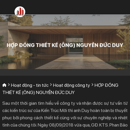
Bỏ
qua
nội
dung
HỢP ĐỒNG THIẾT KẾ (ÔNG) NGUYỄN ĐỨC DUY
Hoạt động - tin tức
Hoạt động công ty
HỢP ĐỒNG
THIẾT KẾ (ÔNG) NGUYỄN ĐỨC DUY
Sau một thời gian tìm hiểu về công ty và nhận được sự tư vấn từ
các kiến trúc sư của Kiến Trúc Mới thì anh Duy hoàn toàn bị thuyết
phục bởi phong cách thiết kế cùng với sự chuyên nghiệp và nhiệt
tình của chúng tôi. Ngày 08/09/2018 vừa qua, GĐ. KTS. Phan Bảo