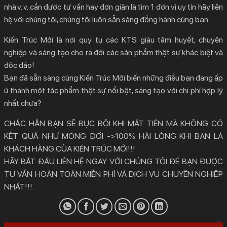
nhà.v..v..cần được tư vấn hay đơn giản là tìm 1 đơn vị uy tín hãy liên
hệ với chúng tôi, chúng tôi luôn sẵn sàng đồng hành cùng bạn.
Kiến Trúc Mới là nơi quy tụ các KTS giàu tâm huyết, chuyên
nghiệp và sáng tạo cho ra đời các sản phẩm thật sự khác biệt và
độc đáo!
Bạn đã sẵn sàng cùng Kiến Trúc Mới biến những điều bạn đang ấp
ủ thành một tác phẩm thật sự nổi bật, sáng tạo với chi phí hợp lý
nhất chưa?
CHẮC HẲN BẠN SẼ BỰC BỘI KHI MẤT TIỀN MÀ KHÔNG CÓ
KẾT QUẢ NHƯ MONG ĐỢI ->100% HÀI LÒNG KHI BẠN LÀ
KHÁCH HÀNG CỦA KIẾN TRÚC MỚI!!!
HÃY BẮT ĐẦU LIÊN HỆ NGAY VỚI CHÚNG TÔI ĐỂ BẠN ĐƯỢC
TƯ VẤN HOÀN TOÀN MIỄN PHÍ VÀ DỊCH VỤ CHUYÊN NGHIỆP
NHẤT!!!.