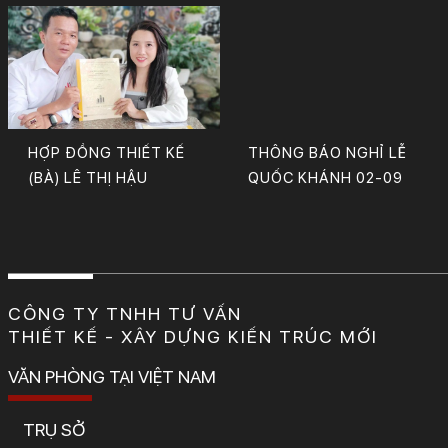
HỢP ĐỒNG THIẾT KẾ
THÔNG BÁO NGHỈ LỄ
(BÀ) LÊ THỊ HẬU
QUỐC KHÁNH 02-09
CÔNG TY TNHH TƯ VẤN
THIẾT KẾ - XÂY DỰNG KIẾN TRÚC MỚI
VĂN PHÒNG TẠI VIỆT NAM
TRỤ SỞ