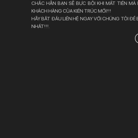
CHẮC HẲN BẠN SẼ BỰC BỘI KHI MẤT TIỀN MÀ
KHÁCH HÀNG CỦA KIẾN TRÚC MỚI!!!
HÃY BẮT ĐẦU LIÊN HỆ NGAY VỚI CHÚNG TÔI ĐỂ
NHẤT!!!.