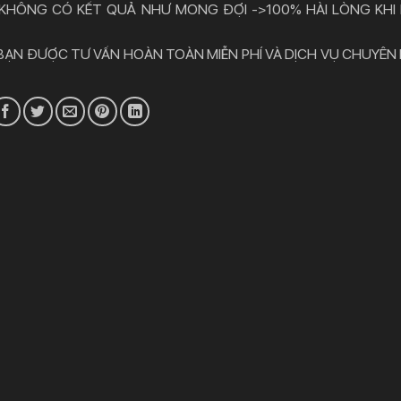
 KHÔNG CÓ KẾT QUẢ NHƯ MONG ĐỢI ->100% HÀI LÒNG KHI
 BẠN ĐƯỢC TƯ VẤN HOÀN TOÀN MIỄN PHÍ VÀ DỊCH VỤ CHUYÊN