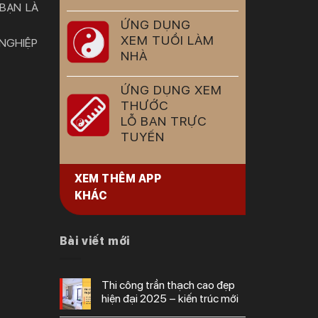
 BẠN LÀ
ỨNG DỤNG
XEM TUỔI LÀM
 NGHIỆP
NHÀ
ỨNG DỤNG XEM
THƯỚC
LỖ BAN TRỰC
TUYẾN
XEM THÊM APP
KHÁC
Bài viết mới
thi công trần thạch cao đẹp
hiện đại 2025 – kiến trúc mới