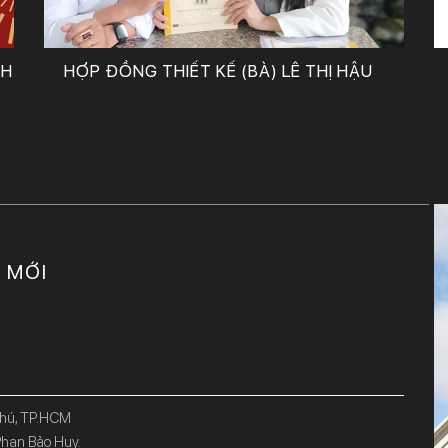
CH
HỢP ĐỒNG THIẾT KẾ (BÀ) LÊ THỊ HẬU
C MỚI
Phú, TP.HCM
han Bảo Huy.