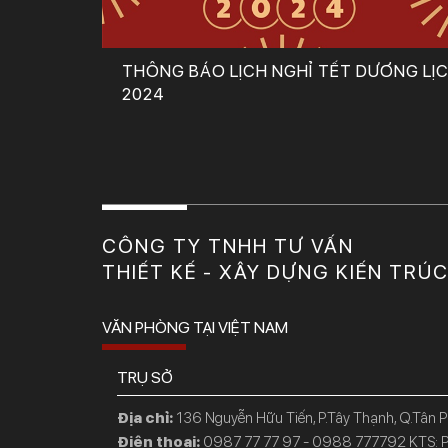
THÔNG BÁO LỊCH NGHỈ TẾT DƯƠNG LỊ
2024
CÔNG TY TNHH TƯ VẤN
THIẾT KẾ - XÂY DỰNG KIẾN TRÚ
VĂN PHÒNG TẠI VIỆT NAM
TRỤ SỞ
Địa chỉ:
136 Nguyễn Hữu Tiến, P.Tây Thạnh, Q.Tân 
Điện thoại:
0987 77 77 97 - 0988 777792 KTS: P