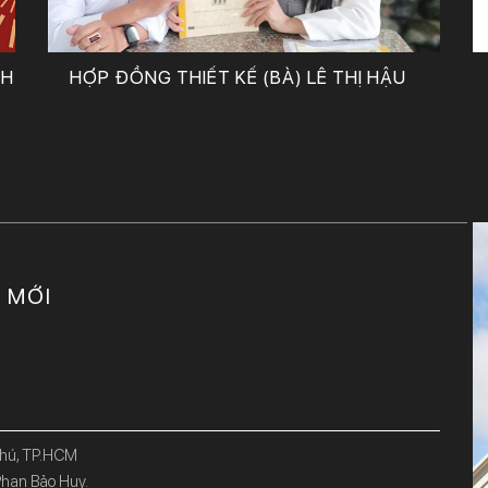
CH
HỢP ĐỒNG THIẾT KẾ (BÀ) LÊ THỊ HẬU
C MỚI
Phú, TP.HCM
han Bảo Huy.