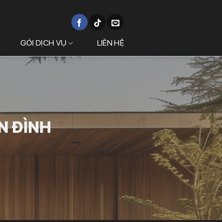
GÓI DỊCH VỤ
LIÊN HỆ
N ĐÌNH