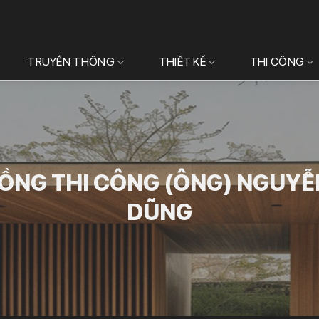
TRUYỀN THÔNG
THIẾT KẾ
THI CÔNG
ỒNG THI CÔNG (ÔNG) NGUYỄ
DŨNG