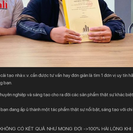
i tạo nhà.v..v..cần được tư vấn hay đơn giản là tìm 1 đơn vị uy tín hã
ng bạn.
 chuyên nghiệp và sáng tạo cho ra đời các sản phẩm thật sự khác biệ
bạn đang ấp ủ thành một tác phẩm thật sự nổi bật, sáng tạo với chi
 KHÔNG CÓ KẾT QUẢ NHƯ MONG ĐỢI ->100% HÀI LÒNG KHI