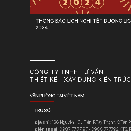
THÔNG BÁO LỊCH NGHỈ TẾT DƯƠNG LỊ
2024
CÔNG TY TNHH TƯ VẤN
THIẾT KẾ - XÂY DỰNG KIẾN TRÚ
VĂN PHÒNG TẠI VIỆT NAM
TRỤ SỞ
Địa chỉ:
136 Nguyễn Hữu Tiến, P.Tây Thạnh, Q.Tân 
Điện thoại:
0987 77 77 97 - 0988 777792 KTS: P