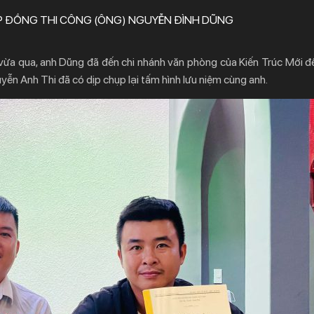
 ĐỒNG THI CÔNG (ÔNG) NGUYỄN ĐÌNH DŨNG
vừa qua, anh Dũng đã đến chi nhánh văn phòng của Kiến Trúc Mới đ
yễn Anh Thi đã có dịp chụp lại tấm hình lưu niệm cùng anh.