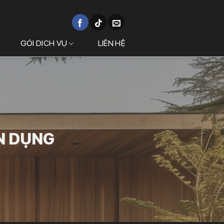
GÓI DỊCH VỤ
LIÊN HỆ
N DỤNG