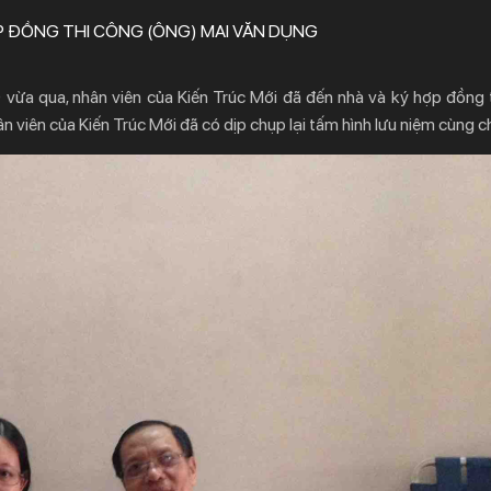
 ĐỒNG THI CÔNG (ÔNG) MAI VĂN DỤNG
 vừa qua, nhân viên của Kiến Trúc Mới đã đến nhà và ký hợp đồng 
 viên của Kiến Trúc Mới đã có dịp chụp lại tấm hình lưu niệm cùng c