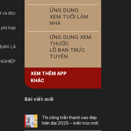
ỨNG DỤNG
t và độc
XEM TUỔI LÀM
NHÀ
 phí hợp
ỨNG DỤNG XEM
THƯỚC
 BẠN LÀ
LỖ BAN TRỰC
TUYẾN
 NGHIỆP
XEM THÊM APP
KHÁC
Bài viết mới
thi công trần thạch cao đẹp
hiện đại 2025 – kiến trúc mới