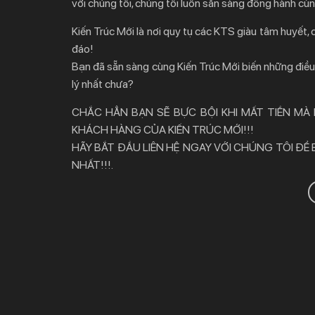
với chúng tôi, chúng tôi luôn sẵn sàng đồng hành cù
Kiến Trúc Mới là nơi quy tụ các KTS giàu tâm huyết,
đáo!
Bạn đã sẵn sàng cùng Kiến Trúc Mới biến những điều 
lý nhất chưa?
CHẮC HẲN BẠN SẼ BỰC BỘI KHI MẤT TIỀN MÀ
KHÁCH HÀNG CỦA KIẾN TRÚC MỚI!!!
HÃY BẮT ĐẦU LIÊN HỆ NGAY VỚI CHÚNG TÔI ĐỂ
NHẤT!!!.