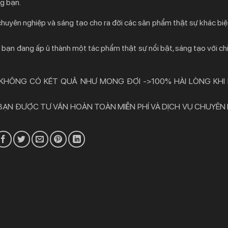
ng bạn.
 chuyên nghiệp và sáng tạo cho ra đời các sản phẩm thật sự khác biệ
bạn đang ấp ủ thành một tác phẩm thật sự nổi bật, sáng tạo với chi
 KHÔNG CÓ KẾT QUẢ NHƯ MONG ĐỢI ->100% HÀI LÒNG KHI
 BẠN ĐƯỢC TƯ VẤN HOÀN TOÀN MIỄN PHÍ VÀ DỊCH VỤ CHUYÊN