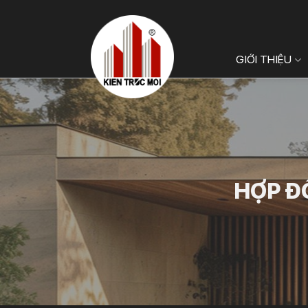
Bỏ
qua
nội
GIỚI THIỆU
dung
HỢP Đ