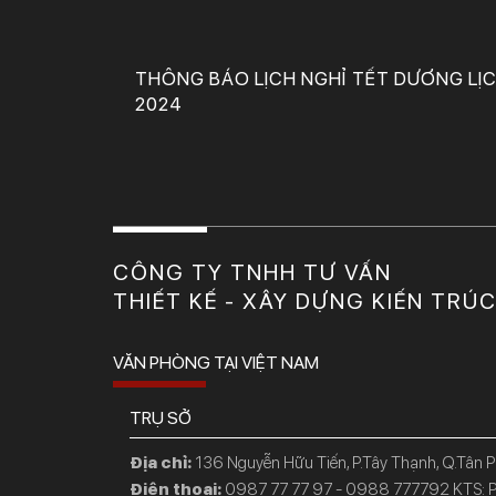
THÔNG BÁO LỊCH NGHỈ TẾT DƯƠNG LỊ
2024
CÔNG TY TNHH TƯ VẤN
THIẾT KẾ - XÂY DỰNG KIẾN TRÚ
VĂN PHÒNG TẠI VIỆT NAM
TRỤ SỞ
Địa chỉ:
136 Nguyễn Hữu Tiến, P.Tây Thạnh, Q.Tân 
Điện thoại:
0987 77 77 97 - 0988 777792 KTS: P