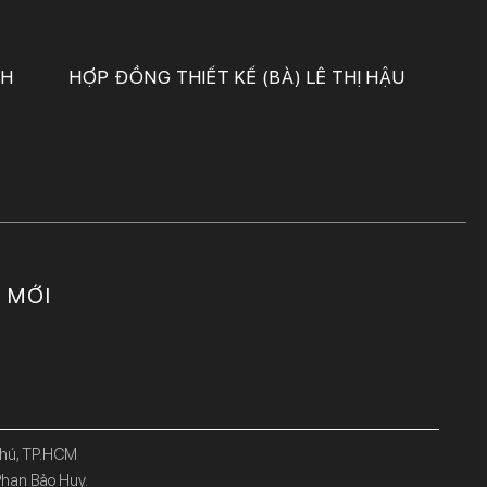
CH
HỢP ĐỒNG THIẾT KẾ (BÀ) LÊ THỊ HẬU
C MỚI
Phú, TP.HCM
han Bảo Huy.