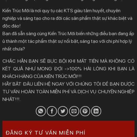
Kiến Trúc Mới là nơi quy tụ các KTS giàu tâm huyết, chuyên
nghiệp và sáng tạo cho ra đời các sản phẩm thật sự khác biệt và
độc đáo!
Bạn đã sẵn sàng cùng Kiến Trúc Mới biến những điều bạn đang ấp
ủ thành một tác phẩm thật sự nổi bật, sáng tạo với chi phí hợp lý
nhất chưa?
CHẮC HẲN BẠN SẼ BỰC BỘI KHI MẤT TIỀN MÀ KHÔNG CÓ
KẾT QUẢ NHƯ MONG ĐỢI ->100% HÀI LÒNG KHI BẠN LÀ
KHÁCH HÀNG CỦA KIẾN TRÚC MỚI!!!
HÃY BẮT ĐẦU LIÊN HỆ NGAY VỚI CHÚNG TÔI ĐỂ BẠN ĐƯỢC
TƯ VẤN HOÀN TOÀN MIỄN PHÍ VÀ DỊCH VỤ CHUYÊN NGHIỆP
NHẤT!!!.
ĐĂNG KÝ TƯ VẤN MIỄN PHÍ