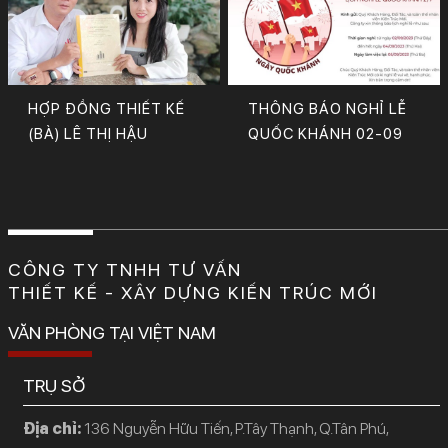
HỢP ĐỒNG THIẾT KẾ
THÔNG BÁO NGHỈ LỄ
(BÀ) LÊ THỊ HẬU
QUỐC KHÁNH 02-09
CÔNG TY TNHH TƯ VẤN
THIẾT KẾ - XÂY DỰNG KIẾN TRÚC MỚI
VĂN PHÒNG TẠI VIỆT NAM
TRỤ SỞ
Địa chỉ:
136 Nguyễn Hữu Tiến, P.Tây Thạnh, Q.Tân Phú,