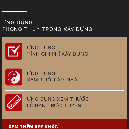
ỨNG DỤNG
PHONG THUỶ TRONG XÂY DỰNG
ỨNG DỤNG
TÍNH CHI PHÍ XÂY DỰNG
ỨNG DỤNG
XEM TUỔI LÀM NHÀ
ỨNG DỤNG XEM THƯỚC
LỖ BAN TRỰC TUYẾN
XEM THÊM APP KHÁC