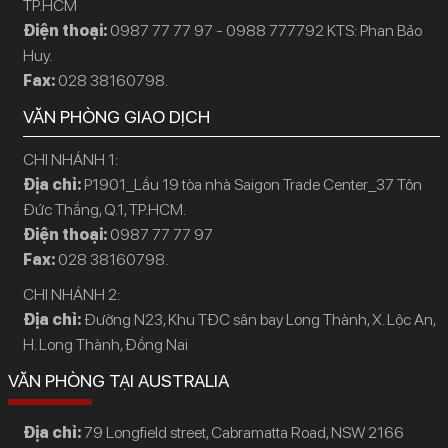
TP.HCM
Điện thoại:
0987 77 77 97 - 0988 777792 KTS: Phan Bảo
Huy.
Fax:
028 38160798.
VĂN PHÒNG GIAO DỊCH
CHI NHÁNH 1:
Địa chỉ:
P1901_Lầu 19 tòa nhà Saigon Trade Center_37 Tôn
Đức Thắng, Q.1, TP.HCM.
Điện thoại:
0987 77 77 97
Fax:
028 38160798.
CHI NHÁNH 2:
Địa chỉ:
Đường N23, Khu TĐC sân bay Long Thành, X. Lộc An,
H. Long Thành, Đồng Nai
VĂN PHÒNG TẠI AUSTRALIA
Địa chỉ:
79 Longfield street, Cabramatta Road, NSW 2166