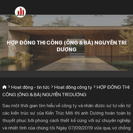
Bỏ
qua
nội
dung
HỢP ĐỒNG THI CÔNG (ÔNG & BÀ) NGUYỄN TRÍ
DƯƠNG
Hoạt động - tin tức
Hoạt động công ty
HỢP ĐỒNG THI
CÔNG (ÔNG & BÀ) NGUYỄN TRÍ DƯƠNG
Sau một thời gian tìm hiểu về công ty và nhận được sự tư vấn từ
các kiến trúc sư của Kiến Trúc Mới thì anh Dương hoàn toàn bị
thuyết phục bởi phong cách thiết kế cùng với sự chuyên nghiệp
và nhiệt tình của chúng tôi. Ngày 07/09/2019 vừa qua, vợ chồng