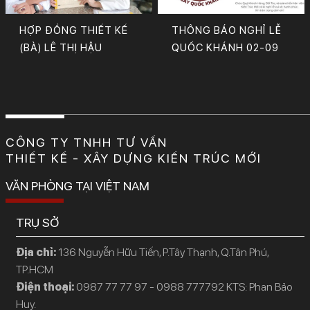
HỢP ĐỒNG THIẾT KẾ
THÔNG BÁO NGHỈ LỄ
(BÀ) LÊ THỊ HẬU
QUỐC KHÁNH 02-09
CÔNG TY TNHH TƯ VẤN
THIẾT KẾ - XÂY DỰNG KIẾN TRÚC MỚI
VĂN PHÒNG TẠI VIỆT NAM
TRỤ SỞ
Địa chỉ:
136 Nguyễn Hữu Tiến, P.Tây Thạnh, Q.Tân Phú,
TP.HCM
Điện thoại:
0987 77 77 97 - 0988 777792 KTS: Phan Bảo
Huy.