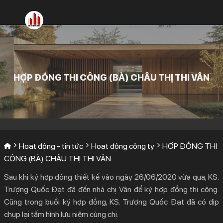
Bỏ
qua
nội
dung
HỢP ĐỒNG THI CÔNG (BÀ) CHÂU THỊ THI VÂN
Hoạt động - tin tức
Hoạt động công ty
HỢP ĐỒNG THI
CÔNG (BÀ) CHÂU THỊ THI VÂN
Sau khi ký hợp đồng thiết kế vào ngày 26/06/2020 vừa qua, KS.
Trượng Quốc Đạt đã đến nhà chị Vân để ký hợp đồng thi công.
Cũng trong buổi ký hợp đồng, KS. Trượng Quốc Đạt đã có dịp
chụp lại tấm hình lưu niệm cùng chị.