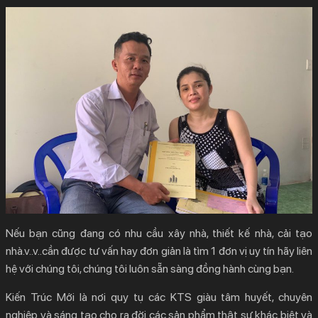
Nếu bạn cũng đang có nhu cầu xây nhà, thiết kế nhà, cải tạo
nhà.v..v..cần được tư vấn hay đơn giản là tìm 1 đơn vị uy tín hãy liên
hệ với chúng tôi, chúng tôi luôn sẵn sàng đồng hành cùng bạn.
Kiến Trúc Mới là nơi quy tụ các KTS giàu tâm huyết, chuyên
nghiệp và sáng tạo cho ra đời các sản phẩm thật sự khác biệt và