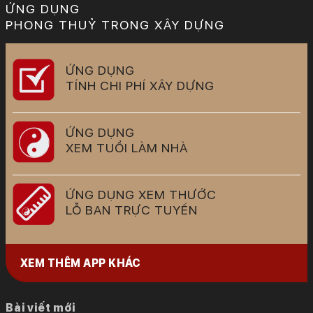
ỨNG DỤNG
PHONG THUỶ TRONG XÂY DỰNG
ỨNG DỤNG
TÍNH CHI PHÍ XÂY DỰNG
ỨNG DỤNG
XEM TUỔI LÀM NHÀ
ỨNG DỤNG XEM THƯỚC
LỖ BAN TRỰC TUYẾN
XEM THÊM APP KHÁC
Bài viết mới