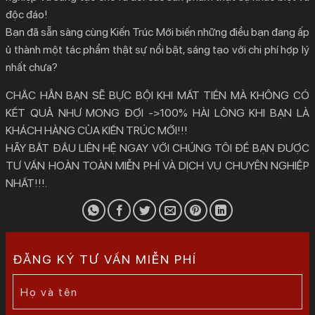
độc đáo!
Bạn đã sẵn sàng cùng Kiến Trúc Mới biến những điều bạn đang ấp
ủ thành một tác phẩm thật sự nổi bật, sáng tạo với chi phí hợp lý
nhất chưa?
CHẮC HẲN BẠN SẼ BỰC BỘI KHI MẤT TIỀN MÀ KHÔNG CÓ
KẾT QUẢ NHƯ MONG ĐỢI ->100% HÀI LÒNG KHI BẠN LÀ
KHÁCH HÀNG CỦA KIẾN TRÚC MỚI!!!
HÃY BẮT ĐẦU LIÊN HỆ NGAY VỚI CHÚNG TÔI ĐỂ BẠN ĐƯỢC
TƯ VẤN HOÀN TOÀN MIỄN PHÍ VÀ DỊCH VỤ CHUYÊN NGHIỆP
NHẤT!!!.
ĐĂNG KÝ TƯ VẤN MIỄN PHÍ