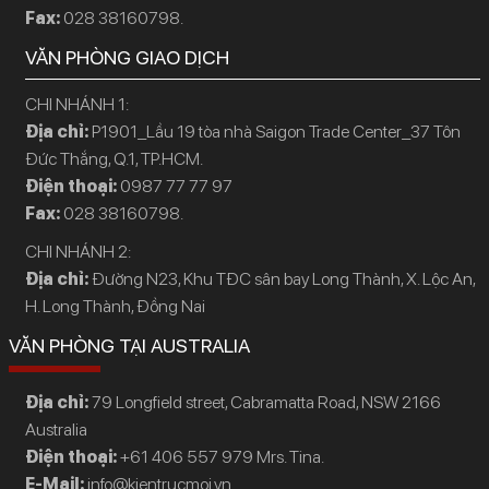
Fax:
028 38160798.
VĂN PHÒNG GIAO DỊCH
CHI NHÁNH 1:
Địa chỉ:
P1901_Lầu 19 tòa nhà Saigon Trade Center_37 Tôn
Đức Thắng, Q.1, TP.HCM.
Điện thoại:
0987 77 77 97
Fax:
028 38160798.
CHI NHÁNH 2:
Địa chỉ:
Đường N23, Khu TĐC sân bay Long Thành, X. Lộc An,
H. Long Thành, Đồng Nai
VĂN PHÒNG TẠI AUSTRALIA
Địa chỉ:
79 Longfield street, Cabramatta Road, NSW 2166
Australia
Điện thoại:
+61 406 557 979 Mrs. Tina.
E-Mail:
info@kientrucmoi.vn