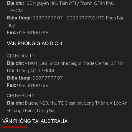
Địa chỉ:
136 Nguyễn Hữu Tiến, P.Tây Thạnh, Q.Tân Phú,
TP.HCM
Điện thoại:
0987 77 77 97 - 0988 777792 KTS: Phan Bảo
Huy.
Fax:
028 38160798.
VĂN PHÒNG GIAO DỊCH
CHI NHÁNH 1:
Địa chỉ:
P1901_Lầu 19 tòa nhà Saigon Trade Center_37 Tôn
Đức Thắng, Q.1, TP.HCM.
Điện thoại:
0987 77 77 97
Fax:
028 38160798.
CHI NHÁNH 2:
Địa chỉ:
Đường N23, Khu TĐC sân bay Long Thành, X. Lộc An,
H. Long Thành, Đồng Nai
VĂN PHÒNG TẠI AUSTRALIA