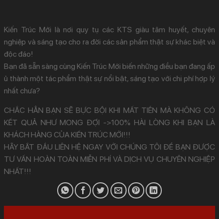
Kiến Trúc Mới là nơi quy tụ các KTS giàu tâm huyết, chuyên
nghiệp và sáng tạo cho ra đời các sản phẩm thật sự khác biệt và
độc đáo!
Bạn đã sẵn sàng cùng Kiến Trúc Mới biến những điều bạn đang ấp
ủ thành một tác phẩm thật sự nổi bật, sáng tạo với chi phí hợp lý
nhất chưa?
CHẮC HẲN BẠN SẼ BỰC BỘI KHI MẤT TIỀN MÀ KHÔNG CÓ
KẾT QUẢ NHƯ MONG ĐỢI ->100% HÀI LÒNG KHI BẠN LÀ
KHÁCH HÀNG CỦA KIẾN TRÚC MỚI!!!
HÃY BẮT ĐẦU LIÊN HỆ NGAY VỚI CHÚNG TÔI ĐỂ BẠN ĐƯỢC
TƯ VẤN HOÀN TOÀN MIỄN PHÍ VÀ DỊCH VỤ CHUYÊN NGHIỆP
NHẤT!!!