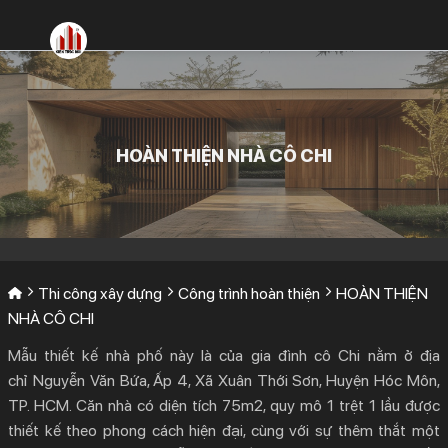
Bỏ
qua
nội
dung
HOÀN THIỆN NHÀ CÔ CHI
Thi công xây dựng
Công trình hoàn thiện
HOÀN THIỆN
NHÀ CÔ CHI
Mẫu thiết kế nhà phố này là của gia đình cô Chi nằm ở địa
chỉ Nguyễn Văn Bứa, Ấp 4, Xã Xuân Thới Sơn, Huyện Hóc Môn,
TP. HCM. Căn nhà có diện tích 75m2, quy mô 1 trệt 1 lầu được
thiết kế theo phong cách hiện đại, cùng với sự thêm thắt một