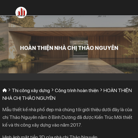
Bỏ
qua
nội
dung
HOÀN THIỆN NHÀ CHỊ THẢO NGUYÊN
Thi công xây dựng
Công trình hoàn thiện
HOÀN THIỆN
NHÀ CHỊ THẢO NGUYÊN
Mẫu thiết kế nhà phố đẹp mà chúng tôi giới thiệu dưới đây là của
chị Thảo Nguyên nằm ở Bình Dương đã được Kiến Trúc Mới thiết
kế và thi công xây dựng vào năm 2017.
Hình ảnh mặt tiền 3D của nhà chị Thảo Nguyên