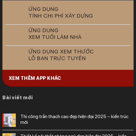
ỨNG DỤNG
TÍNH CHI PHÍ XÂY DỰNG
ỨNG DỤNG
XEM TUỔI LÀM NHÀ
ỨNG DỤNG XEM THƯỚC
LỖ BAN TRỰC TUYẾN
XEM THÊM APP KHÁC
Bài viết mới
thi công trần thạch cao đẹp hiện đại 2025 – kiến trúc
mới