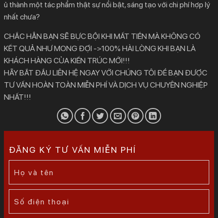
ủ thành một tác phẩm thật sự nổi bật, sáng tạo với chi phí hợp lý
nhất chưa?
CHẮC HẲN BẠN SẼ BỰC BỘI KHI MẤT TIỀN MÀ KHÔNG CÓ
KẾT QUẢ NHƯ MONG ĐỢI ->100% HÀI LÒNG KHI BẠN LÀ
KHÁCH HÀNG CỦA KIẾN TRÚC MỚI!!!
HÃY BẮT ĐẦU LIÊN HỆ NGAY VỚI CHÚNG TÔI ĐỂ BẠN ĐƯỢC
TƯ VẤN HOÀN TOÀN MIỄN PHÍ VÀ DỊCH VỤ CHUYÊN NGHIỆP
NHẤT!!!
ĐĂNG KÝ TƯ VẤN MIỄN PHÍ