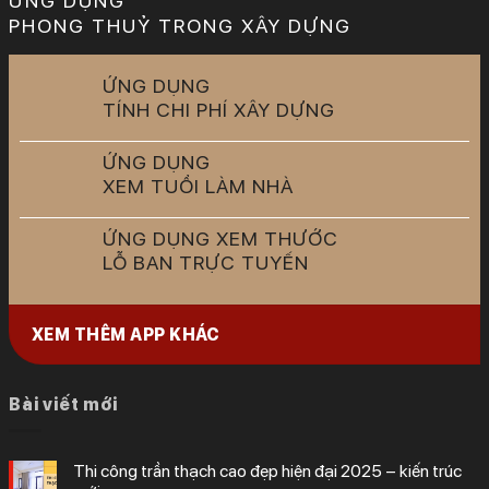
ỨNG DỤNG
PHONG THUỶ TRONG XÂY DỰNG
ỨNG DỤNG
TÍNH CHI PHÍ XÂY DỰNG
ỨNG DỤNG
XEM TUỔI LÀM NHÀ
ỨNG DỤNG XEM THƯỚC
LỖ BAN TRỰC TUYẾN
XEM THÊM APP KHÁC
Bài viết mới
thi công trần thạch cao đẹp hiện đại 2025 – kiến trúc