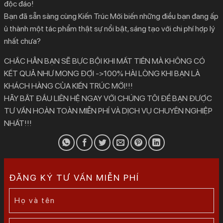
độc đáo!
Bạn đã sẵn sàng cùng Kiến Trúc Mới biến những điều bạn đang ấp
ủ thành một tác phẩm thật sự nổi bật, sáng tạo với chi phí hợp lý
nhất chưa?
CHẮC HẲN BẠN SẼ BỰC BỘI KHI MẤT TIỀN MÀ KHÔNG CÓ
KẾT QUẢ NHƯ MONG ĐỢI ->100% HÀI LÒNG KHI BẠN LÀ
KHÁCH HÀNG CỦA KIẾN TRÚC MỚI!!!
HÃY BẮT ĐẦU LIÊN HỆ NGAY VỚI CHÚNG TÔI ĐỂ BẠN ĐƯỢC
TƯ VẤN HOÀN TOÀN MIỄN PHÍ VÀ DỊCH VỤ CHUYÊN NGHIỆP
NHẤT!!!
ĐĂNG KÝ TƯ VẤN MIỄN PHÍ