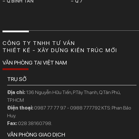
– Q.BÌNH TÂN
– Q.7
CÔNG TY TNHH TƯ VẤN
THIẾT KẾ - XÂY DỰNG KIẾN TRÚC MỚI
VĂN PHÒNG TẠI VIỆT NAM
TRỤ SỞ
Địa chỉ:
136 Nguyễn Hữu Tiến, P.Tây Thạnh, Q.Tân Phú,
TP.HCM
Điện thoại:
0987 77 77 97 - 0988 777792 KTS: Phan Bảo
Huy.
Fax:
028 38160798.
VĂN PHÒNG GIAO DỊCH