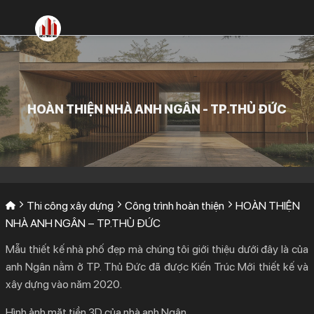
Bỏ
qua
nội
dung
HOÀN THIỆN NHÀ ANH NGÂN - TP.THỦ ĐỨC
Thi công xây dựng
Công trình hoàn thiện
HOÀN THIỆN
NHÀ ANH NGÂN – TP.THỦ ĐỨC
Mẫu thiết kế nhà phố đẹp mà chúng tôi giới thiệu dưới đây là của
anh Ngân nằm ở TP. Thủ Đức đã được Kiến Trúc Mới thiết kế và
xây dựng vào năm 2020.
Hình ảnh mặt tiền 3D của nhà anh Ngân