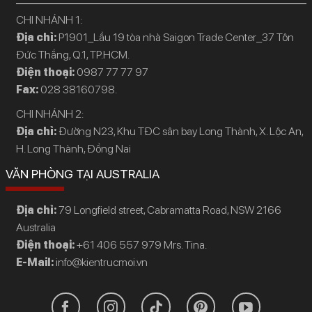
CHI NHÁNH 1:
Địa chỉ:
P1901_Lầu 19 tòa nhà Saigon Trade Center_37 Tôn
Đức Thắng, Q.1, TP.HCM.
Điện thoại:
0987 77 77 97
Fax:
028 38160798.
CHI NHÁNH 2:
Địa chỉ:
Đường N23, Khu TĐC sân bay Long Thành, X. Lộc An,
H. Long Thành, Đồng Nai
VĂN PHÒNG TẠI AUSTRALIA
Địa chỉ:
79 Longfield street, Cabramatta Road, NSW 2166
Australia
Điện thoại:
+61 406 557 979 Mrs. Tina.
E-Mail:
info@kientrucmoi.vn