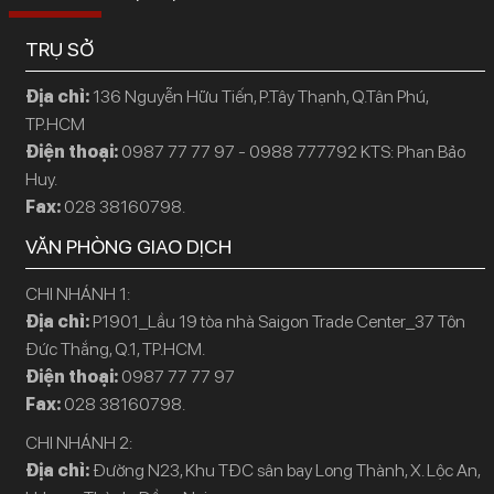
TRỤ SỞ
Địa chỉ:
136 Nguyễn Hữu Tiến, P.Tây Thạnh, Q.Tân Phú,
TP.HCM
Điện thoại:
0987 77 77 97 - 0988 777792 KTS: Phan Bảo
Huy.
Fax:
028 38160798.
VĂN PHÒNG GIAO DỊCH
CHI NHÁNH 1:
Địa chỉ:
P1901_Lầu 19 tòa nhà Saigon Trade Center_37 Tôn
Đức Thắng, Q.1, TP.HCM.
Điện thoại:
0987 77 77 97
Fax:
028 38160798.
CHI NHÁNH 2:
Địa chỉ:
Đường N23, Khu TĐC sân bay Long Thành, X. Lộc An,