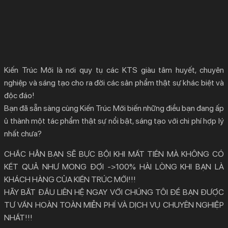
Kiến Trúc Mới là nơi quy tụ các KTS giàu tâm huyết, chuyên
nghiệp và sáng tạo cho ra đời các sản phẩm thật sự khác biệt và
độc đáo!
Bạn đã sẵn sàng cùng Kiến Trúc Mới biến những điều bạn đang ấp
ủ thành một tác phẩm thật sự nổi bật, sáng tạo với chi phí hợp lý
nhất chưa?
CHẮC HẲN BẠN SẼ BỰC BỘI KHI MẤT TIỀN MÀ KHÔNG CÓ
KẾT QUẢ NHƯ MONG ĐỢI ->100% HÀI LÒNG KHI BẠN LÀ
KHÁCH HÀNG CỦA KIẾN TRÚC MỚI!!!
HÃY BẮT ĐẦU LIÊN HỆ NGAY VỚI CHÚNG TÔI ĐỂ BẠN ĐƯỢC
TƯ VẤN HOÀN TOÀN MIỄN PHÍ VÀ DỊCH VỤ CHUYÊN NGHIỆP
NHẤT!!!