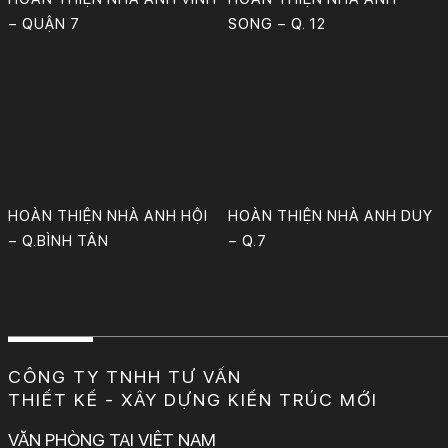
– QUẬN 7
SONG – Q. 12
Chủ đầu tư: (Ông) Huỳnh Phước Hội
Địa chỉ: Q.Bình Tân, TP.HCM.
Thiết kế: KTS Phan Bảo Huy & cộng sự.
Công Ty TNHH Tư Vấn, Thiết Kế – Xây Dựng KIẾN TRÚC MỚI
Chủ đầu tư: (Ông) Nguyễn Đức Duy
Thiết kế: KTS Phan Bảo Huy & cộng sự.
Công Ty TNHH Tư Vấn, Thiết Kế – Xây Dựng KIẾN TRÚC MỚI
HOÀN THIỆN NHÀ ANH HỘI
HOÀN THIỆN NHÀ ANH DUY
– Q.BÌNH TÂN
– Q.7
CÔNG TY TNHH TƯ VẤN
THIẾT KẾ - XÂY DỰNG KIẾN TRÚC MỚI
VĂN PHÒNG TẠI VIỆT NAM