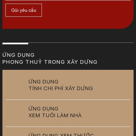
ỨNG DỤNG
PHONG THUỶ TRONG XÂY DỰNG
ỨNG DỤNG
TÍNH CHI PHÍ XÂY DỰNG
ỨNG DỤNG
XEM TUỔI LÀM NHÀ
ỨNG DỤNG XEM THƯỚC