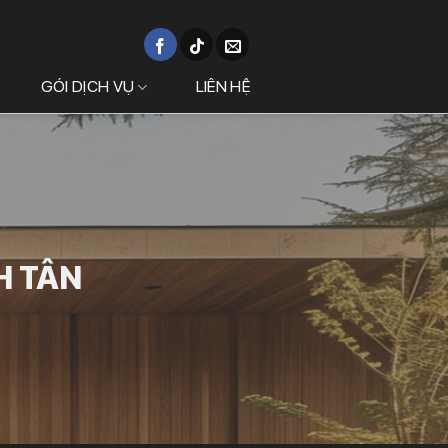
GÓI DỊCH VỤ
LIÊN HỆ
H TÂN