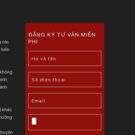
ĐĂNG KÝ TƯ VẤN MIỄN
PHÍ
g các
 kiến
o không
ính.
 ánh
ế khác
 thường
 chuyên