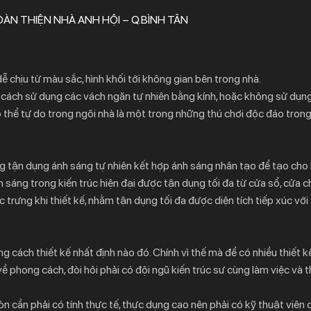
ÀN THIỆN NHÀ ANH HỘI – Q.BÌNH TÂN
ễ chịu từ màu sắc, hình khối tới không gian bên trong nhà.
ng cách sử dụng các vách ngăn tự nhiên bằng kính, hoặc không sử dụn
thể tự do trong ngôi nhà là một trong những thú chơi độc đáo trong
ờng tận dụng ánh sáng tự nhiên kết hợp ánh sáng nhân tạo để tạo ch
 sáng trong kiến trúc hiện đại được tận dụng tối đa từ cửa sổ, cửa ch
rưng khi thiết kế, nhằm tận dụng tối đa được diện tích tiếp xúc với
g cách thiết kế nhất định nào đó. Chính vì thế mà để có nhiều thiết k
về phong cách, đòi hỏi phải có đội ngũ kiến trúc sư cùng làm việc và
n cần phải có tính thực tế, thực dụng cao nên phải có kỹ thuật viên