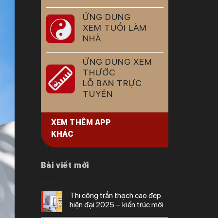
ỨNG DỤNG
XEM TUỔI LÀM
NHÀ
ỨNG DỤNG XEM
THƯỚC
LỖ BAN TRỰC
TUYẾN
XEM THÊM APP
KHÁC
Bài viết mới
thi công trần thạch cao đẹp
hiện đại 2025 – kiến trúc mới