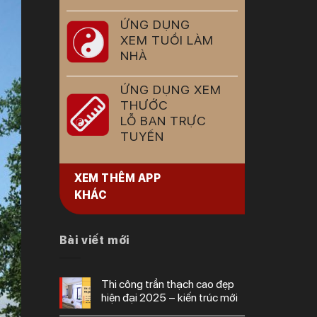
ỨNG DỤNG
XEM TUỔI LÀM
NHÀ
ỨNG DỤNG XEM
THƯỚC
LỖ BAN TRỰC
TUYẾN
XEM THÊM APP
KHÁC
Bài viết mới
thi công trần thạch cao đẹp
hiện đại 2025 – kiến trúc mới