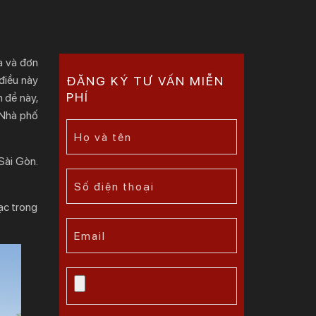
a và đơn
 điều này
ĐĂNG KÝ TƯ VẤN MIỄN
PHÍ
n đề này,
…Nhà phố
Sài Gòn.
ạc trong