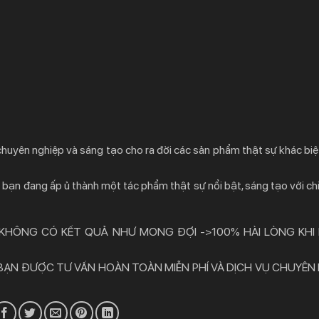
 chuyên nghiệp và sáng tạo cho ra đời các sản phẩm thật sự khác biệ
bạn đang ấp ủ thành một tác phẩm thật sự nổi bật, sáng tạo với chi
 KHÔNG CÓ KẾT QUẢ NHƯ MONG ĐỢI ->100% HÀI LÒNG KHI
 BẠN ĐƯỢC TƯ VẤN HOÀN TOÀN MIỄN PHÍ VÀ DỊCH VỤ CHUYÊN