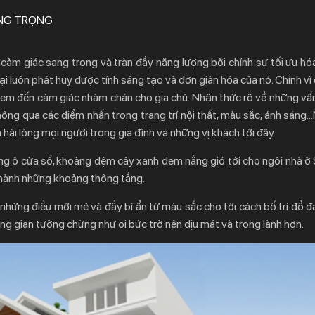
ANG TRỌNG
cảm giác sang trọng và tràn đầy năng lượng bởi chính sự tối ưu hó
đại luôn phát huy được tính sáng tạo và đơn giản hóa của nó. Chính vì
ại đem đến cảm giác nhàm chán cho gia chủ. Nhận thức rõ về những vấ
hông qua các điểm nhấn trong trang trí nội thất, màu sắc, ánh sáng
hài lòng mọi người trong gia đình và những vị khách tới đây.
g ô cửa sổ, khoảng đệm cây xanh đem nắng gió tới cho ngôi nhà ở 
thành những khoảng thông tầng.
những điều mới mẻ và đầy bí ẩn từ màu sắc cho tới cách bố trí đồ đ
g gian tưởng chừng như oi bức trở nên dịu mát và trong lành hơn.