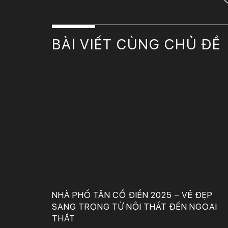
BÀI VIẾT CÙNG CHỦ ĐỀ
Nhà phố tân cổ điển sang trọng với thiết kế phòng khách, bếp, phòng ngủ và WC đầy nghệ thuật. Vẻ đẹp vượt thời gian, đậm chất quý phái và tinh tế trong từng chi tiết.
NHÀ PHỐ TÂN CỔ ĐIỂN 2025 – VẺ ĐẸP
SANG TRỌNG TỪ NỘI THẤT ĐẾN NGOẠI
THẤT