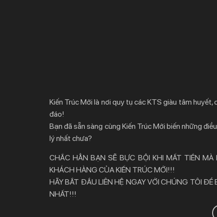
Kiến Trúc Mới là nơi quy tụ các KTS giàu tâm huyết,
đáo!
Bạn đã sẵn sàng cùng Kiến Trúc Mới biến những điều 
lý nhất chưa?
CHẮC HẲN BẠN SẼ BỰC BỘI KHI MẤT TIỀN MÀ
KHÁCH HÀNG CỦA KIẾN TRÚC MỚI!!!
HÃY BẮT ĐẦU LIÊN HỆ NGAY VỚI CHÚNG TÔI ĐỂ
NHẤT!!!