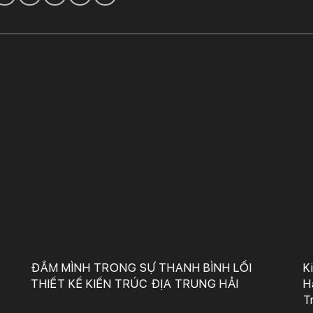
Công Ty TNHH Tư Vấn, Thiết Kế – Xây Dựng KIẾN TRÚC MỚI
ĐẮM MÌNH TRONG SỰ THANH BÌNH LỐI
K
THIẾT KẾ KIẾN TRÚC ĐỊA TRUNG HẢI
H
T