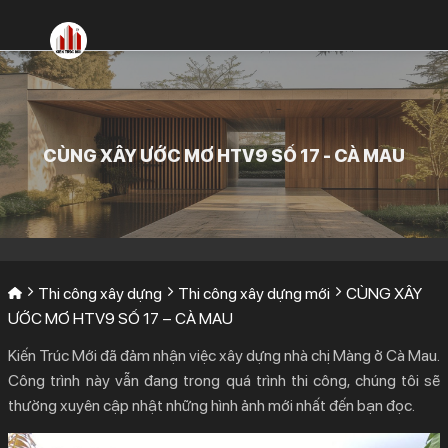
Bỏ
qua
nội
dung
CÙNG XÂY ƯỚC MƠ HTV9 SỐ 17 - CÀ MAU
Thi công xây dựng
Thi công xây dựng mới
CÙNG XÂY
ƯỚC MƠ HTV9 SỐ 17 – CÀ MAU
Kiến Trúc Mới đã đảm nhận việc xây dựng nhà chị Màng ở Cà Mau.
Công trình này vẫn đang trong quá trình thi công, chúng tôi sẽ
thường xuyên cập nhật những hình ảnh mới nhất đến bạn đọc.