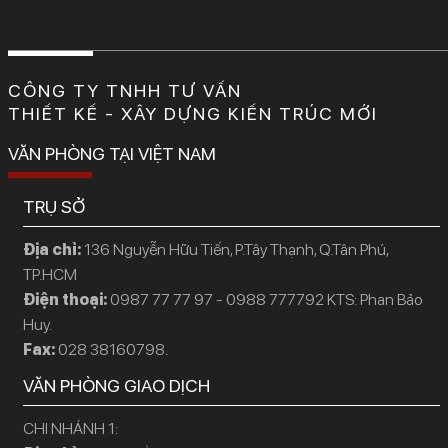
CÔNG TY TNHH TƯ VẤN
THIẾT KẾ - XÂY DỰNG KIẾN TRÚC MỚI
VĂN PHÒNG TẠI VIỆT NAM
TRỤ SỞ
Địa chỉ:
136 Nguyễn Hữu Tiến, P.Tây Thạnh, Q.Tân Phú,
TP.HCM
Điện thoại:
0987 77 77 97 - 0988 777792 KTS: Phan Bảo
Huy.
Fax:
028 38160798.
VĂN PHÒNG GIAO DỊCH
CHI NHÁNH 1: