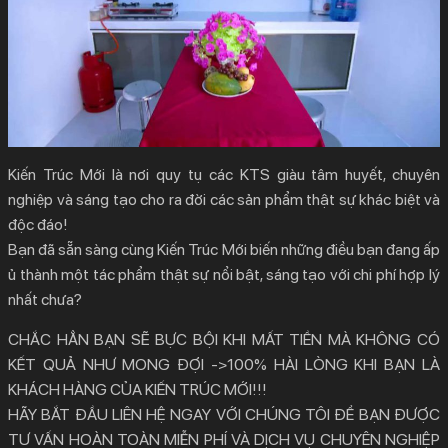
Kiến Trúc Mới là nơi quy tụ các KTS giàu tâm huyết, chuyên
nghiệp và sáng tạo cho ra đời các sản phẩm thật sự khác biệt và
độc đáo!
Bạn đã sẵn sàng cùng Kiến Trúc Mới biến những điều bạn đang ấp
ủ thành một tác phẩm thật sự nổi bật, sáng tạo với chi phí hợp lý
nhất chưa?
CHẮC HẲN BẠN SẼ BỰC BỘI KHI MẤT TIỀN MÀ KHÔNG CÓ
KẾT QUẢ NHƯ MONG ĐỢI ->100% HÀI LÒNG KHI BẠN LÀ
KHÁCH HÀNG CỦA KIẾN TRÚC MỚI!!!
HÃY BẮT ĐẦU LIÊN HỆ NGAY VỚI CHÚNG TÔI ĐỂ BẠN ĐƯỢC
TƯ VẤN HOÀN TOÀN MIỄN PHÍ VÀ DỊCH VỤ CHUYÊN NGHIỆP