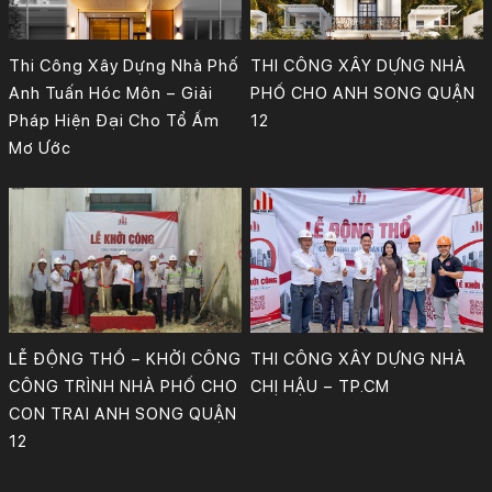
Thi Công Xây Dựng Nhà Phố
THI CÔNG XÂY DỰNG NHÀ
Anh Tuấn Hóc Môn – Giải
PHỐ CHO ANH SONG QUẬN
Pháp Hiện Đại Cho Tổ Ấm
12
Mơ Ước
Quy mô: 1 trệt, 2 lầu và sân thượng
Địa chỉ: Quận 12, TP.HCM.
Diện tích xây dựng: 360m2
Thiết kế: KTS Phan Bảo Huy & cộng sự.
Công Ty TNHH Tư Vấn, Thiết Kế – Xây Dựng KIẾN TRÚC MỚI
Thiết kế: KTS Phan Bảo Huy & cộng sự.
Công Ty TNHH Tư Vấn, Thiết Kế – Xây Dựng KIẾN TRÚC MỚI
LỄ ĐỘNG THỔ – KHỞI CÔNG
THI CÔNG XÂY DỰNG NHÀ
CÔNG TRÌNH NHÀ PHỐ CHO
CHỊ HẬU – TP.CM
CON TRAI ANH SONG QUẬN
12