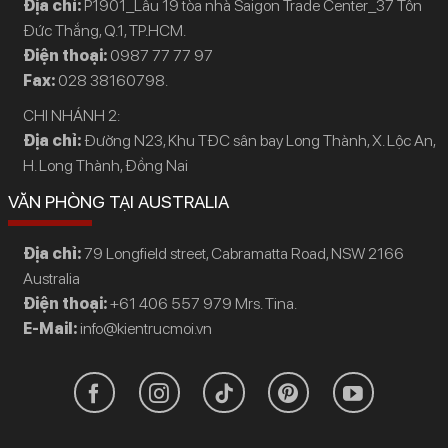
Địa chỉ:
P1901_Lầu 19 tòa nhà Saigon Trade Center_37 Tôn
Đức Thắng, Q.1, TP.HCM.
Điện thoại:
0987 77 77 97
Fax:
028 38160798.
CHI NHÁNH 2:
Địa chỉ:
Đường N23, Khu TĐC sân bay Long Thành, X. Lộc An,
H. Long Thành, Đồng Nai
VĂN PHÒNG TẠI AUSTRALIA
Địa chỉ:
79 Longfield street, Cabramatta Road, NSW 2166
Australia
Điện thoại:
+61 406 557 979 Mrs. Tina.
E-Mail:
info@kientrucmoi.vn