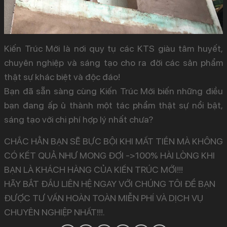
Kiến Trúc Mới là nơi quy tụ các KTS giàu tâm huyết,
chuyên nghiệp và sáng tạo cho ra đời các sản phẩm
thật sự khác biệt và độc đáo!
Bạn đã sẵn sàng cùng Kiến Trúc Mới biến những điều
bạn đang ấp ủ thành một tác phẩm thật sự nổi bật,
sáng tạo với chi phí hợp lý nhất chưa?
CHẮC HẲN BẠN SẼ BỰC BỘI KHI MẤT TIỀN MÀ KHÔNG
CÓ KẾT QUẢ NHƯ MONG ĐỢI ->100% HÀI LÒNG KHI
BẠN LÀ KHÁCH HÀNG CỦA KIẾN TRÚC MỚI!!!
HÃY BẮT ĐẦU LIÊN HỆ NGAY VỚI CHÚNG TÔI ĐỂ BẠN
ĐƯỢC TƯ VẤN HOÀN TOÀN MIỄN PHÍ VÀ DỊCH VỤ
CHUYÊN NGHIỆP NHẤT!!!.