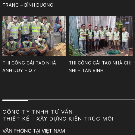
TRANG – BÌNH DƯƠNG
Chủ đầu tư: (Ông) Nguyễn Đức Duy
Thiết kế: KTS Phan Bảo Huy & cộng sự.
Công Ty TNHH Tư Vấn, Thiết Kế – Xây Dựng KIẾN TRÚC MỚI
Chủ đầu tư: (Chị) Nguyễn Thị Tú Nhi
Địa chỉ: Quận Tân Bình, TP.HCM.
Thiết kế: KTS Phan Bảo Huy & cộng sự.
Công Ty TNHH Tư Vấn, Thiết Kế – Xây Dựng KIẾN TRÚC MỚI
THI CÔNG CẢI TẠO NHÀ
THI CÔNG CẢI TẠO NHÀ CHỊ
ANH DUY – Q.7
NHI – TÂN BÌNH
CÔNG TY TNHH TƯ VẤN
THIẾT KẾ - XÂY DỰNG KIẾN TRÚC MỚI
VĂN PHÒNG TẠI VIỆT NAM