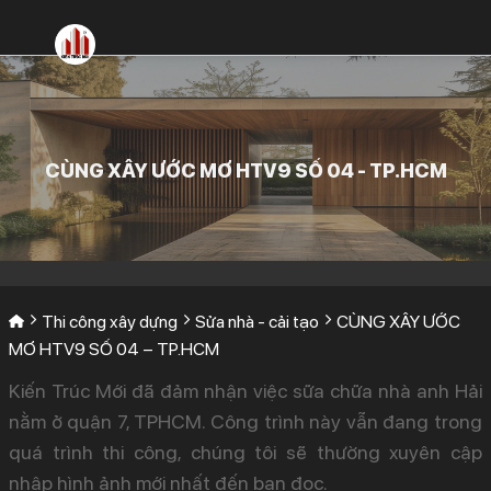
Bỏ
qua
nội
dung
CÙNG XÂY ƯỚC MƠ HTV9 SỐ 04 - TP.HCM
Thi công xây dựng
Sửa nhà - cải tạo
CÙNG XÂY ƯỚC
MƠ HTV9 SỐ 04 – TP.HCM
Kiến Trúc Mới đã đảm nhận việc sữa chữa nhà anh Hải
nằm ở quận 7, TPHCM. Công trình này vẫn đang trong
quá trình thi công, chúng tôi sẽ thường xuyên cập
nhập hình ảnh mới nhất đến bạn đọc.