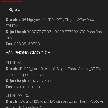
TRỤ SỞ
Địa chỉ:
136 Nguyễn Hữu Tiến, P.Tây Thạnh, Q.Tân Phú,
TP.HCM
Điện thoại:
0987 77 77 97 - 0988 777792 KTS: Phan Bảo
Huy.
Fax:
028 38160798.
VĂN PHÒNG GIAO DỊCH
CHI NHÁNH 1:
Địa chỉ:
P1901_Lầu 19 tòa nhà Saigon Trade Center_37 Tôn
Đức Thắng, Q.1, TP.HCM.
Điện thoại:
0987 77 77 97
Fax:
028 38160798.
CHI NHÁNH 2:
Địa chỉ:
Đường N23, Khu TĐC sân bay Long Thành, X. Lộc An,
H. Long Thành, Đồng Nai