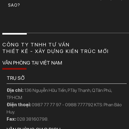
SAO?
CÔNG TY TNHH TƯ VẤN
THIẾT KẾ - XÂY DỰNG KIẾN TRÚC MỚI
VĂN PHÒNG TẠI VIỆT NAM
TRỤ SỞ
Địa chỉ:
136 Nguyễn Hữu Tiến, P.Tây Thạnh, Q.Tân Phú,
TP.HCM
Điện thoại:
0987 77 77 97 - 0988 777792 KTS: Phan Bảo
Huy.
Fax:
028 38160798.