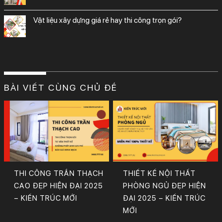
vật liệu xây dựng giá rẻ hay thi công trọn gói?
BÀI VIẾT CÙNG CHỦ ĐỀ
THI CÔNG TRẦN THẠCH
THIẾT KẾ NỘI THẤT
CAO ĐẸP HIỆN ĐẠI 2025
PHÒNG NGỦ ĐẸP HIỆN
– KIẾN TRÚC MỚI
ĐẠI 2025 – KIẾN TRÚC
MỚI