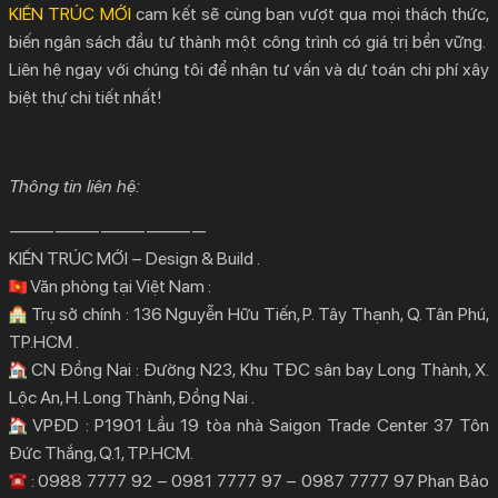
KIẾN TRÚC MỚI
cam kết sẽ cùng bạn vượt qua mọi thách thức,
biến ngân sách đầu tư thành một công trình có giá trị bền vững.
Liên hệ ngay với chúng tôi để nhận tư vấn và dự toán
chi phí xây
biệt thự
chi tiết nhất!
Thông tin liên hệ:
—————————————
KIẾN TRÚC MỚI – Design & Build .
Văn phòng tại Việt Nam :
Trụ sở chính : 136 Nguyễn Hữu Tiến, P. Tây Thạnh, Q. Tân Phú,
TP.HCM .
CN Đồng Nai : Đường N23, Khu TĐC sân bay Long Thành, X.
Lộc An, H. Long Thành, Đồng Nai .
VPĐD : P1901 Lầu 19 tòa nhà Saigon Trade Center 37 Tôn
Đức Thắng, Q.1, TP.HCM.
: 0988 7777 92 – 0981 7777 97 – 0987 7777 97 Phan Bảo