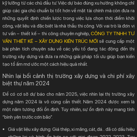
kỹ lưỡng từ các chủ đầu tư. Việc dự báo đúng xu hướng không chỉ
2.
Phân tích các yếu tố cốt lõi ảnh hưởng đến chi
giúp các gia chủ chuẩn bị tốt hơn về mặt tài chính mà còn đưa ra
phí xây biệt thự năm 2025
những quyết định chiến lược trong việc lựa chọn thời điểm khởi
2.1.
Biến động giá vật liệu xây dựng
công, vật liệu và đặc biệt là nhà thầu thi công. Với vai trò là đơn vị
2.2.
Chi phí nhân công
tư vấn – thiết kế – thi công chuyên nghiệp,
CÔNG TY TNHH TƯ
VẤN THIẾT KẾ – XÂY DỰNG KIẾN TRÚC MỚI
sẽ cung cấp một
2.3.
Tác động của kinh tế vĩ mô và chính sách
bài phân tích chuyên sâu về các yếu tố đang tác động đến thị
2.4.
Xu hướng kiến trúc và yêu cầu của chủ đầu tư
trường xây dựng và đưa ra những giải pháp tối ưu giúp bạn kiến
3.
Dự báo xu hướng chi phí xây biệt thự cho các
tạo tổ ấm mơ ước một cách hiệu quả nhất.
tháng cuối năm 2025
Nhìn lại bối cảnh thị trường xây dựng và chi phí xây
3.1.
Cách tính toán và dự trù chi phí xây biệt thự một cách
biệt thự năm 2024
chính xác?
Để có cơ sở dự báo cho năm 2025, việc nhìn lại thị trường xây
4.
Giải pháp tối ưu chi phí xây biệt thự hiệu quả từ
dựng năm 2024 là vô cùng cần thiết. Năm 2024 được xem là
KIẾN TRÚC MỚI
một năm tương đối ổn định. Tuy nhiên, sự ổn định này mang tính
5.
Liên Hệ Tư Vấn & Báo Chi Phí Xây Biệt Thự Năm
“bình yên trước cơn bão”.
2025 KIẾN TRÚC MỚI
Giá vật liệu xây dựng:
Giá thép, xi măng, cát, đá… đã có dấu hiệu
chững lại và bình ổn hơn so với giai đoạn 2022-2023. Tuy