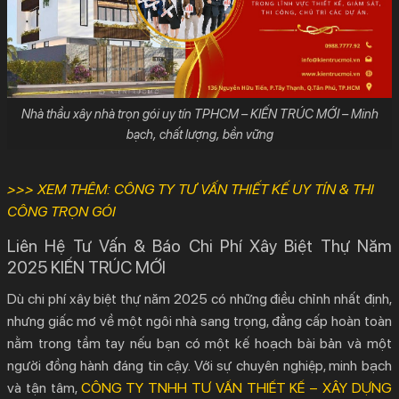
Nhà thầu xây nhà trọn gói uy tín TPHCM – KIẾN TRÚC MỚI – Minh
bạch, chất lượng, bền vững
>>> XEM THÊM:
CÔNG TY TƯ VẤN THIẾT KẾ UY TÍN & THI
CÔNG TRỌN GÓI
Liên Hệ Tư Vấn & Báo Chi Phí Xây Biệt Thự Năm
2025 KIẾN TRÚC MỚI
Dù
chi phí xây biệt thự
năm 2025 có những điều chỉnh nhất định,
nhưng giấc mơ về một ngôi nhà sang trọng, đẳng cấp hoàn toàn
nằm trong tầm tay nếu bạn có một kế hoạch bài bản và một
người đồng hành đáng tin cậy. Với sự chuyên nghiệp, minh bạch
và tận tâm,
CÔNG TY TNHH TƯ VẤN THIẾT KẾ – XÂY DỰNG