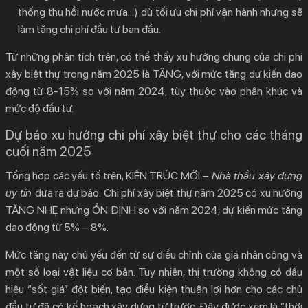
thống thu hồi nước mưa…) dù tối ưu chi phí vận hành nhưng sẽ
làm tăng chi phí đầu tư ban đầu.
Từ những phân tích trên, có thể thấy xu hướng chung của
chi phí
xây biệt thự
trong năm 2025 là TĂNG, với mức tăng dự kiến dao
động từ 8-15% so với năm 2024, tùy thuộc vào phân khúc và
mức độ đầu tư.
Dự báo xu hướng chi phí xây biệt thự cho các tháng
cuối năm 2025
Tổng hợp các yếu tố trên, KIẾN TRÚC MỚI –
Nhà thầu xây dựng
uy tín
đưa ra dự báo:
Chi phí xây biệt thự
năm 2025 có xu hướng
TĂNG NHẸ nhưng ỔN ĐỊNH so với năm 2024, dự kiến mức tăng
dao động từ 5% – 8%.
Mức tăng này chủ yếu đến từ sự điều chỉnh của giá nhân công và
một số loại vật liệu cơ bản. Tuy nhiên, thị trường không có dấu
hiệu “sốt giá” đột biến, tạo điều kiện thuận lợi hơn cho các chủ
đầu tư đã có kế hoạch xây dựng từ trước. Đây được xem là “thời