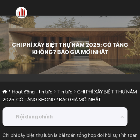
Bỏ
qua
nội
dung
CHI PHÍ XÂY BIỆT THỰ NĂM 2025: CÓ TĂNG
KHÔNG? BÁO GIÁ MỚI NHẤT
Hoạt động - tin tức
Tin tức
CHI PHÍ XÂY BIỆT THỰ NĂM
2025: CÓ TĂNG KHÔNG? BÁO GIÁ MỚI NHẤT
Nội dung chính
1.
Nhìn lại bối cảnh thị trường xây dựng và chi phí
Chi phí xây biệt thự
luôn là bài toán tổng hợp đòi hỏi sự tính toán
xây biệt thự năm 2024