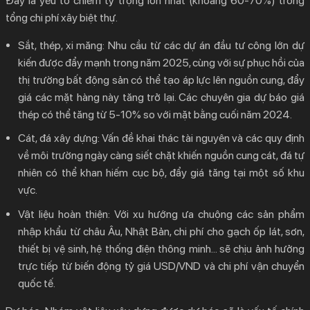
Đây là yếu tố chiếm tỷ trọng lớn nhất (khoảng 60-70%) trong
tổng
chi phí xây biệt thự
.
Sắt, thép, xi măng:
Nhu cầu từ các dự án đầu tư công lớn dự
kiến được đẩy mạnh trong năm 2025, cùng với sự phục hồi của
thị trường bất động sản có thể tạo áp lực lên nguồn cung, đẩy
giá các mặt hàng này tăng trở lại. Các chuyên gia dự báo giá
thép có thể tăng từ 5-10% so với mặt bằng cuối năm 2024.
Cát, đá xây dựng:
Vấn đề khai thác tài nguyên và các quy định
về môi trường ngày càng siết chặt khiến nguồn cung cát, đá tự
nhiên có thể khan hiếm cục bộ, đẩy giá tăng tại một số khu
vực.
Vật liệu hoàn thiện:
Với xu hướng ưa chuộng các sản phẩm
nhập khẩu từ châu Âu, Nhật Bản, chi phí cho gạch ốp lát, sơn,
thiết bị vệ sinh, hệ thống điện thông minh… sẽ chịu ảnh hưởng
trực tiếp từ biến động tỷ giá USD/VND và chi phí vận chuyển
quốc tế.