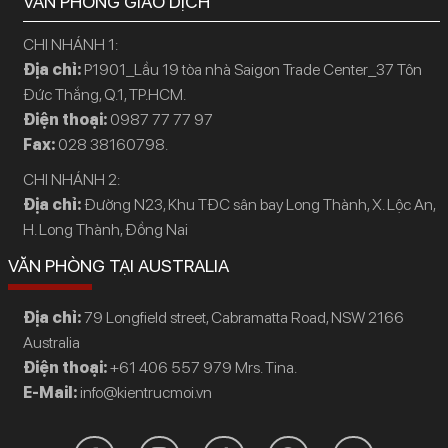
VĂN PHÒNG GIAO DỊCH
CHI NHÁNH 1:
Địa chỉ:
P1901_Lầu 19 tòa nhà Saigon Trade Center_37 Tôn
Đức Thắng, Q.1, TP.HCM.
Điện thoại:
0987 77 77 97
Fax:
028 38160798.
CHI NHÁNH 2:
Địa chỉ:
Đường N23, Khu TĐC sân bay Long Thành, X. Lộc An,
H. Long Thành, Đồng Nai
VĂN PHÒNG TẠI AUSTRALIA
Địa chỉ:
79 Longfield street, Cabramatta Road, NSW 2166
Australia
Điện thoại:
+61 406 557 979 Mrs. Tina.
E-Mail:
info@kientrucmoi.vn