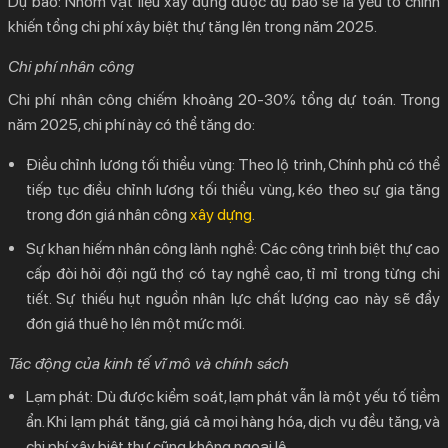
Dự báo:
Nhóm vật liệu xây dựng được dự báo sẽ là yếu tố chính
khiến tổng
chi phí xây biệt thự
tăng lên trong năm 2025.
Chi phí nhân công
Chi phí nhân công chiếm khoảng 20-30% tổng dự toán. Trong
năm 2025, chi phí này có thể tăng do:
Điều chỉnh lương tối thiểu vùng:
Theo lộ trình, Chính phủ có thể
tiếp tục điều chỉnh lương tối thiểu vùng, kéo theo sự gia tăng
trong đơn giá nhân công
xây dựng
.
Sự khan hiếm nhân công lành nghề:
Các công trình biệt thự cao
cấp đòi hỏi đội ngũ thợ có tay nghề cao, tỉ mỉ trong từng chi
tiết. Sự thiếu hụt nguồn nhân lực chất lượng cao này sẽ đẩy
đơn giá thuê họ lên một mức mới.
Tác động của kinh tế vĩ mô và chính sách
Lạm phát:
Dù được kiểm soát, lạm phát vẫn là một yếu tố tiềm
ẩn. Khi lạm phát tăng, giá cả mọi hàng hóa, dịch vụ đều tăng, và
chi phí xây biệt thự
cũng không ngoại lệ.