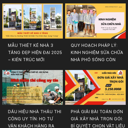
MẪU THIẾT KẾ NHÀ 3
QUY HOẠCH PHÁP LÝ:
TẦNG ĐẸP HIỆN ĐẠI 2025
KINH NGHIỆM SỬA CHỮA
– KIẾN TRÚC MỚI
NHÀ PHỐ SỐNG CÒN
DẤU HIỆU NHÀ THẦU THI
PHÁ GIẢI BÀI TOÁN ĐƠN
CÔNG UY TÍN: HỌ TƯ
GIÁ XÂY NHÀ TRỌN GÓI:
VẤN KHÁCH HÀNG RA
BÍ QUYẾT CHỌN VẬT LIỆU