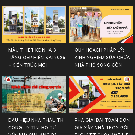
MẪU THIẾT KẾ NHÀ 3
QUY HOẠCH PHÁP LÝ:
TẦNG ĐẸP HIỆN ĐẠI 2025
KINH NGHIỆM SỬA CHỮA
– KIẾN TRÚC MỚI
NHÀ PHỐ SỐNG CÒN
DẤU HIỆU NHÀ THẦU THI
PHÁ GIẢI BÀI TOÁN ĐƠN
CÔNG UY TÍN: HỌ TƯ
GIÁ XÂY NHÀ TRỌN GÓI: