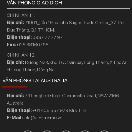
VĂN PHÒNG GIAO DỊCH
CHI NHÁNH 1:
Địa chỉ:
P1901_Lầu 19 tòa nhà Saigon Trade Center_37 Tôn
Đức Thắng, Q.1, TP.HCM.
Điện thoại:
0987 77 77 97
Fax:
028 38160798.
CHI NHÁNH 2:
Địa chỉ:
Đường N23, Khu TĐC sân bay Long Thành, X. Lộc An,
H. Long Thành, Đồng Nai
VĂN PHÒNG TẠI AUSTRALIA
Địa chỉ:
79 Longfield street, Cabramatta Road, NSW 2166
Australia
Điện thoại:
+61 406 557 979 Mrs. Tina.
E-Mail:
info@kientrucmoi.vn