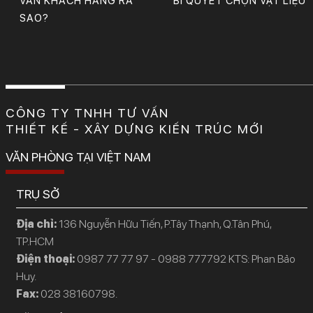
VẤN KHÁCH HÀNG RA
BÍ QUYẾT CHỌN VẬT LIỆU
SAO?
CÔNG TY TNHH TƯ VẤN
THIẾT KẾ - XÂY DỰNG KIẾN TRÚC MỚI
VĂN PHÒNG TẠI VIỆT NAM
TRỤ SỞ
Địa chỉ:
136 Nguyễn Hữu Tiến, P.Tây Thạnh, Q.Tân Phú,
TP.HCM
Điện thoại:
0987 77 77 97 - 0988 777792 KTS: Phan Bảo
Huy.
Fax:
028 38160798.