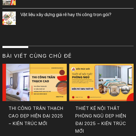
vật liệu xây dựng giá rẻ hay thi công trọn gói?
BÀI VIẾT CÙNG CHỦ ĐỀ
THI CÔNG TRẦN THẠCH
THIẾT KẾ NỘI THẤT
CAO ĐẸP HIỆN ĐẠI 2025
PHÒNG NGỦ ĐẸP HIỆN
– KIẾN TRÚC MỚI
ĐẠI 2025 – KIẾN TRÚC
MỚI