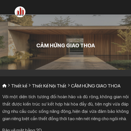
Bỏ
qua
nội
dung
CẢM HỨNG GIAO THOA
Thiết kế
Thiết Kế Nội Thất
CẢM HỨNG GIAO THOA
Với một diện tích tương đối hoàn hảo và đủ rộng, không gian nội
thất được kiến trúc sư kết hợp hài hòa đầy đủ, tiện nghi vừa đáp
ứng nhu cầu cuộc sống năng động, hiện đại vừa đảm bảo không
gian riêng biệt cần thiết đồng thời tạo nên nét riêng cho ngôi nhà.
Bản vẽ mặt bằng 2D