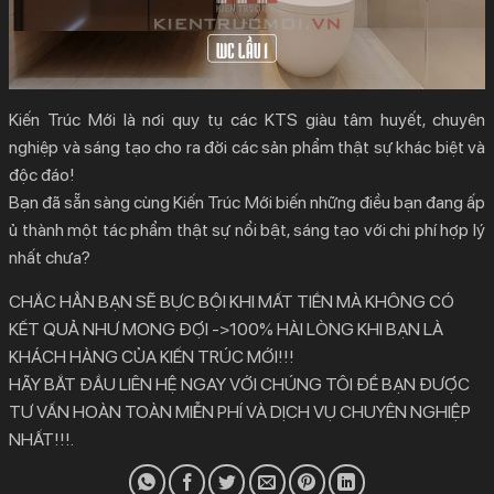
Kiến Trúc Mới là nơi quy tụ các KTS giàu tâm huyết, chuyên
nghiệp và sáng tạo cho ra đời các sản phẩm thật sự khác biệt và
độc đáo!
Bạn đã sẵn sàng cùng Kiến Trúc Mới biến những điều bạn đang ấp
ủ thành một tác phẩm thật sự nổi bật, sáng tạo với chi phí hợp lý
nhất chưa?
CHẮC HẲN BẠN SẼ BỰC BỘI KHI MẤT TIỀN MÀ KHÔNG CÓ
KẾT QUẢ NHƯ MONG ĐỢI ->100% HÀI LÒNG KHI BẠN LÀ
KHÁCH HÀNG CỦA KIẾN TRÚC MỚI!!!
HÃY BẮT ĐẦU LIÊN HỆ NGAY VỚI CHÚNG TÔI ĐỂ BẠN ĐƯỢC
TƯ VẤN HOÀN TOÀN MIỄN PHÍ VÀ DỊCH VỤ CHUYÊN NGHIỆP
NHẤT!!!.