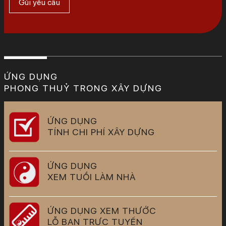
ỨNG DỤNG
PHONG THUỶ TRONG XÂY DỰNG
ỨNG DỤNG
TÍNH CHI PHÍ XÂY DỰNG
ỨNG DỤNG
XEM TUỔI LÀM NHÀ
ỨNG DỤNG XEM THƯỚC
LỖ BAN TRỰC TUYẾN