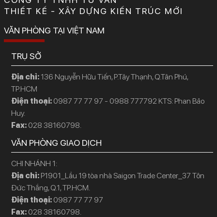
THIẾT KẾ - XÂY DỰNG KIẾN TRÚC MỚI
VĂN PHÒNG TẠI VIỆT NAM
TRỤ SỞ
Địa chỉ:
136 Nguyễn Hữu Tiến, P.Tây Thạnh, Q.Tân Phú,
TP.HCM
Điện thoại:
0987 77 77 97 - 0988 777792 KTS: Phan Bảo
Huy.
Fax:
028 38160798.
VĂN PHÒNG GIAO DỊCH
CHI NHÁNH 1:
Địa chỉ:
P1901_Lầu 19 tòa nhà Saigon Trade Center_37 Tôn
Đức Thắng, Q.1, TP.HCM.
Điện thoại:
0987 77 77 97
Fax:
028 38160798.