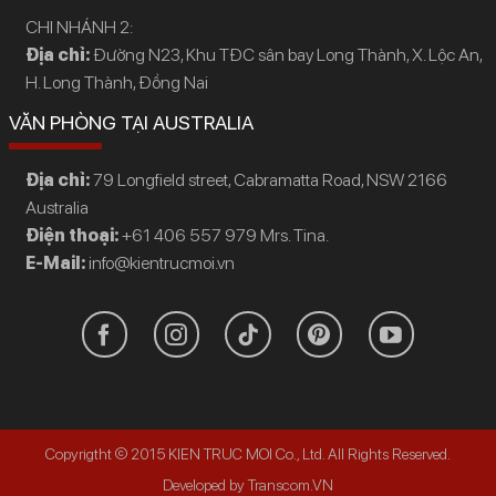
CHI NHÁNH 2:
Địa chỉ:
Đường N23, Khu TĐC sân bay Long Thành, X. Lộc An,
H. Long Thành, Đồng Nai
VĂN PHÒNG TẠI AUSTRALIA
Địa chỉ:
79 Longfield street, Cabramatta Road, NSW 2166
Australia
Điện thoại:
+61 406 557 979 Mrs. Tina.
E-Mail:
info@kientrucmoi.vn
Copyrigtht © 2015 KIEN TRUC MOI Co., Ltd. All Rights Reserved.
Developed by Transcom.VN