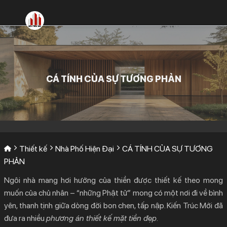
Bỏ
qua
nội
dung
CÁ TÍNH CỦA SỰ TƯƠNG PHẢN
Thiết kế
Nhà Phố Hiện Đại
CÁ TÍNH CỦA SỰ TƯƠNG
PHẢN
Ngôi nhà mang hơi hướng của thiền được thiết kế theo mong
muốn của chủ nhân – “những Phật tử” mong có một nơi đi về bình
yên, thanh tịnh giữa dòng đời bon chen, tấp nập. Kiến Trúc Mới đã
đưa ra nhiều
phương án thiết kế mặt tiền đẹp
.