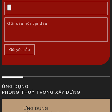
ỨNG DỤNG
PHONG THUỶ TRONG XÂY DỰNG
ỨNG DỤNG