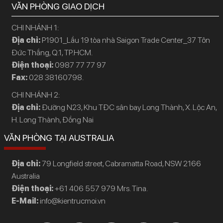
VĂN PHÒNG GIAO DỊCH
CHI NHÁNH 1:
Địa chỉ:
P1901_Lầu 19 tòa nhà Saigon Trade Center_37 Tôn
Đức Thắng, Q.1, TP.HCM.
Điện thoại:
0987 77 77 97
Fax:
028 38160798.
CHI NHÁNH 2:
Địa chỉ:
Đường N23, Khu TĐC sân bay Long Thành, X. Lộc An,
H. Long Thành, Đồng Nai
VĂN PHÒNG TẠI AUSTRALIA
Địa chỉ:
79 Longfield street, Cabramatta Road, NSW 2166
Australia
Điện thoại:
+61 406 557 979 Mrs. Tina.
E-Mail:
info@kientrucmoi.vn