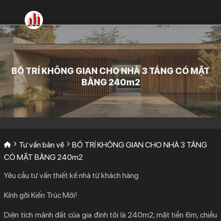
Bỏ
qua
nội
dung
BỐ TRÍ KHÔNG GIAN CHO NHÀ 3 TẦNG CÓ MẶT
BẰNG 240m2
Tư vấn bản vẽ
BỐ TRÍ KHÔNG GIAN CHO NHÀ 3 TẦNG
CÓ MẶT BẰNG 240m2
Yêu cầu tư vấn thiết kế nhà từ khách hàng
Kính gởi Kiến Trúc Mới!
Diện tích mảnh đất của gia đình tôi là 240m2, mặt tiền 6m, chiều