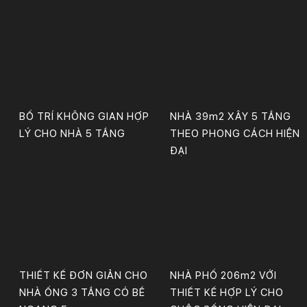
BỐ TRÍ KHÔNG GIAN HỢP
NHÀ 39m2 XÂY 5 TẦNG
LÝ CHO NHÀ 5 TẦNG
THEO PHONG CÁCH HIỆN
ĐẠI
THIẾT KẾ ĐƠN GIẢN CHO
NHÀ PHỐ 206m2 VỚI
NHÀ ỐNG 3 TẦNG CÓ BỀ
THIẾT KẾ HỢP LÝ CHO