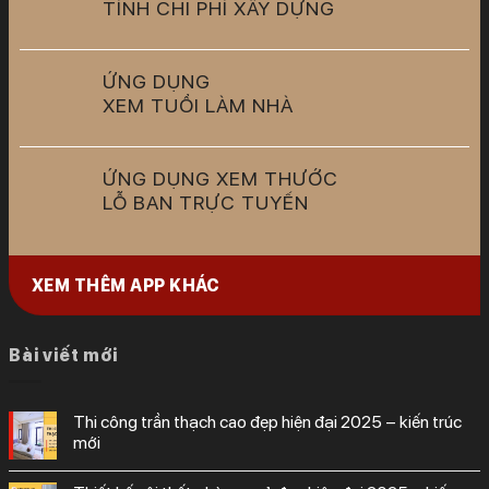
TÍNH CHI PHÍ XÂY DỰNG
ỨNG DỤNG
XEM TUỔI LÀM NHÀ
ỨNG DỤNG XEM THƯỚC
LỖ BAN TRỰC TUYẾN
XEM THÊM APP KHÁC
Bài viết mới
thi công trần thạch cao đẹp hiện đại 2025 – kiến trúc
mới