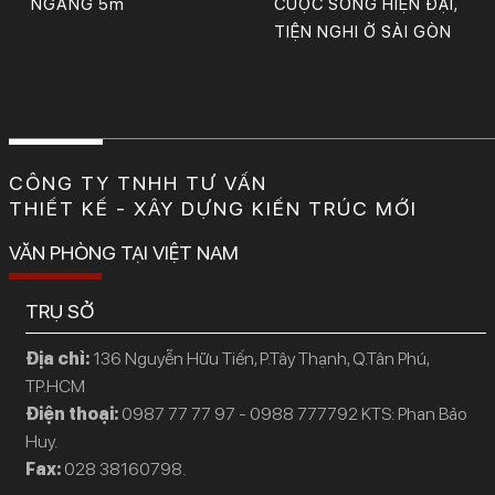
NGANG 5m
CUỘC SỐNG HIỆN ĐẠI,
TIỆN NGHI Ở SÀI GÒN
CÔNG TY TNHH TƯ VẤN
THIẾT KẾ - XÂY DỰNG KIẾN TRÚC MỚI
VĂN PHÒNG TẠI VIỆT NAM
TRỤ SỞ
Địa chỉ:
136 Nguyễn Hữu Tiến, P.Tây Thạnh, Q.Tân Phú,
TP.HCM
Điện thoại:
0987 77 77 97 - 0988 777792 KTS: Phan Bảo
Huy.
Fax:
028 38160798.