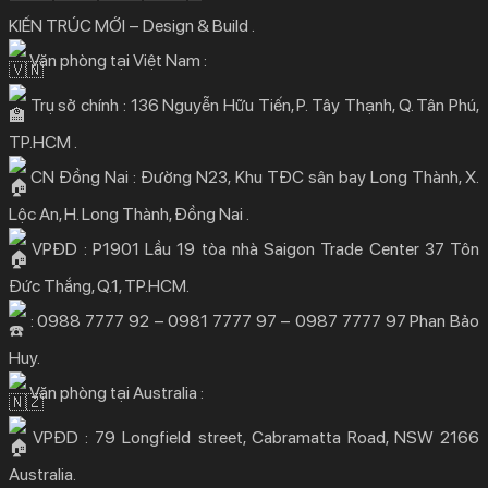
KIẾN TRÚC MỚI – Design & Build .
Văn phòng tại Việt Nam :
Trụ sở chính : 136 Nguyễn Hữu Tiến, P. Tây Thạnh, Q. Tân Phú,
TP.HCM .
CN Đồng Nai : Đường N23, Khu TĐC sân bay Long Thành, X.
Lộc An, H. Long Thành, Đồng Nai .
VPĐD : P1901 Lầu 19 tòa nhà Saigon Trade Center 37 Tôn
Đức Thắng, Q.1, TP.HCM.
: 0988 7777 92 – 0981 7777 97 – 0987 7777 97 Phan Bảo
Huy.
Văn phòng tại Australia :
VPĐD : 79 Longfield street, Cabramatta Road, NSW 2166
Australia.