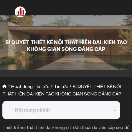
Bỏ
qua
nội
dung
BÍ QUYẾT THIẾT KẾ NỘI THẤT HIỆN ĐẠI: KIẾN TẠO
KHÔNG GIAN SỐNG ĐẲNG CẤP
Hoạt động - tin tức
Tin tức
BÍ QUYẾT THIẾT KẾ NỘI
THẤT HIỆN ĐẠI: KIẾN TẠO KHÔNG GIAN SỐNG ĐẲNG CẤP
Nội dung chính
1.
Tại Sao Phong Cách Thiết Kế Nội Thất Hiện Đại
Thiết kế nội thất hiện đại
không chỉ đơn thuần là việc sắp xếp đồ
Luôn Dẫn Đầu Xu Hướng?