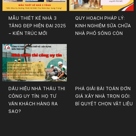
MẪU THIẾT KẾ NHÀ 3
QUY HOẠCH PHÁP LÝ:
TẦNG ĐẸP HIỆN ĐẠI 2025
KINH NGHIỆM SỬA CHỮA
– KIẾN TRÚC MỚI
NHÀ PHỐ SỐNG CÒN
DẤU HIỆU NHÀ THẦU THI
PHÁ GIẢI BÀI TOÁN ĐƠN
CÔNG UY TÍN: HỌ TƯ
GIÁ XÂY NHÀ TRỌN GÓI:
VẤN KHÁCH HÀNG RA
BÍ QUYẾT CHỌN VẬT LIỆU
SAO?