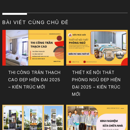
BÀI VIẾT CÙNG CHỦ ĐỀ
THI CÔNG TRẦN THẠCH
THIẾT KẾ NỘI THẤT
CAO ĐẸP HIỆN ĐẠI 2025
PHÒNG NGỦ ĐẸP HIỆN
– KIẾN TRÚC MỚI
ĐẠI 2025 – KIẾN TRÚC
MỚI