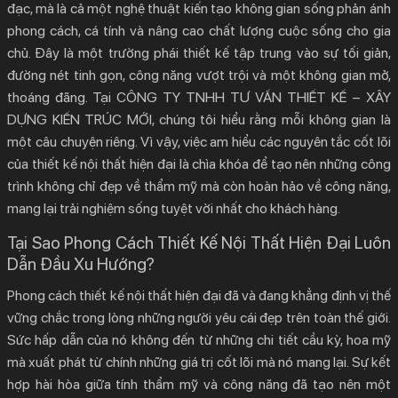
đạc, mà là cả một nghệ thuật kiến tạo không gian sống phản ánh
1.1.
Sự Tối Giản Tinh Tế Tạo Nên Vẻ Đẹp Sang Trọng
phong cách, cá tính và nâng cao chất lượng cuộc sống cho gia
1.2.
Tối Ưu Hóa Không Gian Sống và Công Năng Sử Dụng
chủ. Đây là một trường phái thiết kế tập trung vào sự tối giản,
1.3.
Sự Linh Hoạt và Khả Năng Thể Hiện Dấu Ấn Cá Nhân
đường nét tinh gọn, công năng vượt trội và một không gian mở,
thoáng đãng. Tại
CÔNG TY TNHH TƯ VẤN THIẾT KẾ – XÂY
2.
Những Nguyên Tắc Vàng Cần Nắm Vững Khi
DỰNG KIẾN TRÚC MỚI
, chúng tôi hiểu rằng mỗi không gian là
Thiết Kế Nội Thất Hiện Đại
một câu chuyện riêng. Vì vậy, việc am hiểu các nguyên tắc cốt lõi
2.1.
Bảng Màu Trung Tính Làm Chủ Đạo
của
thiết kế nội thất hiện đại
là chìa khóa để tạo nên những công
2.2.
Tận Dụng Tối Đa Ánh Sáng Tự Nhiên
trình không chỉ đẹp về thẩm mỹ mà còn hoàn hảo về công năng,
2.3.
Sự Kết Hợp Giữa Vật Liệu Tự Nhiên và Công Nghiệp
mang lại trải nghiệm sống tuyệt vời nhất cho khách hàng.
2.4.
Ưu Tiên Đường Nét Gọn Gàng và Hình Khối Cơ Bản
Tại Sao Phong Cách Thiết Kế Nội Thất Hiện Đại Luôn
3.
CÔNG TY TNHH TƯ VẤN THIẾT KẾ – XÂY DỰNG
Dẫn Đầu Xu Hướng?
KIẾN TRÚC MỚI: Hiện Thực Hóa Không Gian Sống
Phong cách
thiết kế nội thất hiện đại
đã và đang khẳng định vị thế
Đẳng Cấp
vững chắc trong lòng những người yêu cái đẹp trên toàn thế giới.
4.
Chìa Khóa Mở Cửa Tương Lai: Nơi Phong Cách
Sức hấp dẫn của nó không đến từ những chi tiết cầu kỳ, hoa mỹ
Sống Bắt Đầu
mà xuất phát từ chính những giá trị cốt lõi mà nó mang lại. Sự kết
hợp hài hòa giữa tính thẩm mỹ và công năng đã tạo nên một