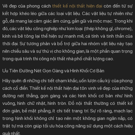
Vẻ đẹp của phong cách
thiết kế nội thất hiện đại
còn đến từ sự
kết hợp khéo léo giữa các loại vật liệu. Các vật liệu tự nhiên như
gỗ, đá mang lại cảm giác ấm cúng, gần gũi và mộc mạc. Trong khi
đó, các vật liệu công nghiệp như kim loại (thép không gỉ, chrome),
kính và bê tông lại thể hiện sự mạnh mẽ, cá tính và tinh thần của
thời đại. Sự tương phản và bổ trợ giữa hai nhóm vật liệu này tạo
nên chiều sâu và sự thú vị cho không gian, là một phần quan trọng
trong quá trình thi công nội thất nhà phố chất lượng cao.
Ưu Tiên Đường Nét Gọn Gàng và Hình Khối Cơ Bản
Hãy quên đi những chi tiết chạm khắc, uốn lượn cầu kỳ của phong
cách cổ điển.
Thiết kế nội thất hiện đại
tôn vinh vẻ đẹp của những
đường nét thẳng, gọn gàng và các hình khối cơ bản như hình
vuông, hình chữ nhật, hình tròn. Đồ nội thất thường có thiết kế
đơn giản, bề mặt phẳng, ít chi tiết trang trí. Sự rõ ràng, mạch lạc
trong hình khối không chỉ tạo nên một không gian ngăn nắp, có
trật tự mà còn giúp tối ưu hóa công năng sử dụng một cách hiệu
quả nhất.