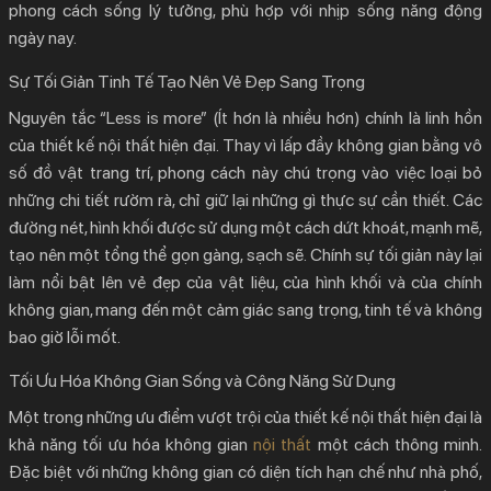
phong cách sống lý tưởng, phù hợp với nhịp sống năng động
ngày nay.
Sự Tối Giản Tinh Tế Tạo Nên Vẻ Đẹp Sang Trọng
Nguyên tắc “Less is more” (Ít hơn là nhiều hơn) chính là linh hồn
của
thiết kế nội thất hiện đại
. Thay vì lấp đầy không gian bằng vô
số đồ vật trang trí, phong cách này chú trọng vào việc loại bỏ
những chi tiết rườm rà, chỉ giữ lại những gì thực sự cần thiết. Các
đường nét, hình khối được sử dụng một cách dứt khoát, mạnh mẽ,
tạo nên một tổng thể gọn gàng, sạch sẽ. Chính sự tối giản này lại
làm nổi bật lên vẻ đẹp của vật liệu, của hình khối và của chính
không gian, mang đến một cảm giác sang trọng, tinh tế và không
bao giờ lỗi mốt.
Tối Ưu Hóa Không Gian Sống và Công Năng Sử Dụng
Một trong những ưu điểm vượt trội của
thiết kế nội thất hiện đại
là
khả năng tối ưu hóa không gian
nội thất
một cách thông minh.
Đặc biệt với những không gian có diện tích hạn chế như nhà phố,