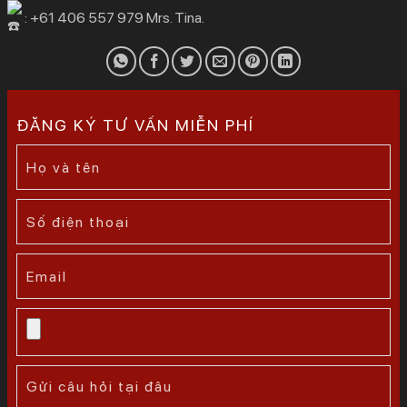
: +61 406 557 979 Mrs. Tina.
ĐĂNG KÝ TƯ VẤN MIỄN PHÍ