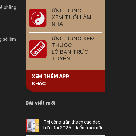
 kế phẳng
ỨNG DỤNG
XEM TUỔI LÀM
NHÀ
ỨNG DỤNG XEM
g sẽ làm
THƯỚC
LỖ BAN TRỰC
TUYẾN
XEM THÊM APP
KHÁC
Bài viết mới
thi công trần thạch cao đẹp
hiện đại 2025 – kiến trúc mới