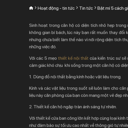
Hoạt động - tin tức
Tin tức
Bật mí 5 cách gi
Sinh hoạt trong căn hộ có diện tích nhỏ hẹp tron
không gian bí bách, lúc này bạn rất muốn thay đổi
nhưng chưa biết làm thế nào vì nới rộng diện tích th
những việc đó.
Với các 5 mẹo
thiết kế nội thất
của kiến trúc sư sẽ
cảm giác khó chịu khi sống trong một căn hộ có diệ
1. Dùng đồ nội thất bằng kính hoặc vật liệu trong.
Kính và các vật liệu trong suốt sẽ luôn làm cho că
liệu này căn phòng của bạn còn mang một vẻ đẹp nhẹ
2.
Thiết kế căn hộ ngập tràn ánh sáng tự nhiên.
Với thiết kế cửa ban công lớn kết hợp cùng loại kín
như đảm bảo sự tối ưu cao nhất về thông gió tự nhiê