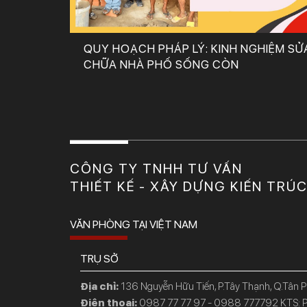
QUY HOẠCH PHÁP LÝ: KINH NGHIỆM SỬ
CHỮA NHÀ PHỐ SỐNG CÒN
CÔNG TY TNHH TƯ VẤN
THIẾT KẾ - XÂY DỰNG KIẾN TRÚ
VĂN PHÒNG TẠI VIỆT NAM
TRỤ SỞ
Địa chỉ:
136 Nguyễn Hữu Tiến, P.Tây Thạnh, Q.Tân 
Điện thoại:
0987 77 77 97 - 0988 777792 KTS: P