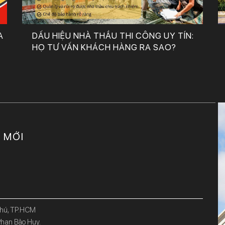
A
DẤU HIỆU NHÀ THẦU THI CÔNG UY TÍN:
HỌ TƯ VẤN KHÁCH HÀNG RA SAO?
C MỚI
Phú, TP.HCM
han Bảo Huy.