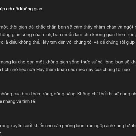
úp cơi nới không gian
g một thời gian dài chắc chắn bạn sẽ cảm thấy nhàm chán và ngột 
 không gian sống của mình, bạn muốn làm cho không gian thêm rộng
ực là điều không thể. Hãy tìm đến với chúng tôi và để chúng tôi giú
 mang lại cho bạn một không gian sống thực sự hài lòng, bạn sẽ k
n tích nhỏ hẹp nữa. Hãy tham khảo các mẹo này của chúng tôi nào
n phòng của bạn thêm rộng, bừng sáng. Không chỉ thế khi sử dụng n
 nhàng và tinh tế.
h trong xuyên suốt khiến cho căn phòng luôn tràn ngập ánh sáng tự n
n.