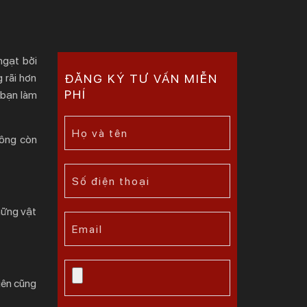
ngạt bởi
 rãi hơn
ĐĂNG KÝ TƯ VẤN MIỄN
PHÍ
p bạn làm
hông còn
hững vật
hiên cũng