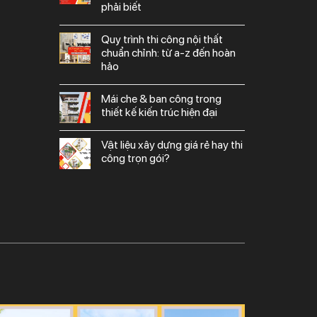
phải biết
quy trình thi công nội thất
chuẩn chỉnh: từ a-z đến hoàn
hảo
mái che & ban công trong
thiết kế kiến trúc hiện đại
vật liệu xây dựng giá rẻ hay thi
công trọn gói?