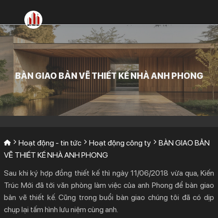
Bỏ
qua
nội
dung
BÀN GIAO BẢN VẼ THIẾT KẾ NHÀ ANH PHONG
Hoạt động - tin tức
Hoạt động công ty
BÀN GIAO BẢN
VẼ THIẾT KẾ NHÀ ANH PHONG
Sau khi ký hợp đồng thiết kế thì ngày 11/06/2018 vừa qua, Kiến
Trúc Mới đã tới văn phòng làm việc của anh Phong để bàn giao
bản vẽ thiết kế. Cũng trong buổi bàn giao chúng tôi đã có dịp
chụp lại tấm hình lưu niệm cùng anh.