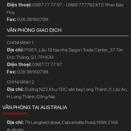
Điện thoại:
0987 77 77 97 - 0988 777792 KTS: Phan Bảo
Huy.
Fax:
028 38160798.
VĂN PHÒNG GIAO DỊCH
CHI NHÁNH 1:
Địa chỉ:
P1901_Lầu 19 tòa nhà Saigon Trade Center_37 Tôn
Đức Thắng, Q.1, TP.HCM.
Điện thoại:
0987 77 77 97
Fax:
028 38160798.
CHI NHÁNH 2:
Địa chỉ:
Đường N23, Khu TĐC sân bay Long Thành, X. Lộc An,
H. Long Thành, Đồng Nai
VĂN PHÒNG TẠI AUSTRALIA
Địa chỉ:
79 Longfield street, Cabramatta Road, NSW 2166
Australia