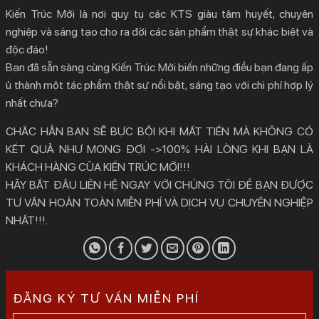
Kiến Trúc Mới là nơi quy tụ các KTS giàu tâm huyết, chuyên
nghiệp và sáng tạo cho ra đời các sản phẩm thật sự khác biệt và
độc đáo!
Bạn đã sẵn sàng cùng Kiến Trúc Mới biến những điều bạn đang ấp
ủ thành một tác phẩm thật sự nổi bật, sáng tạo với chi phí hợp lý
nhất chưa?
CHẮC HẲN BẠN SẼ BỰC BỘI KHI MẤT TIỀN MÀ KHÔNG CÓ
KẾT QUẢ NHƯ MONG ĐỢI ->100% HÀI LÒNG KHI BẠN LÀ
KHÁCH HÀNG CỦA KIẾN TRÚC MỚI!!!
HÃY BẮT ĐẦU LIÊN HỆ NGAY VỚI CHÚNG TÔI ĐỂ BẠN ĐƯỢC
TƯ VẤN HOÀN TOÀN MIỄN PHÍ VÀ DỊCH VỤ CHUYÊN NGHIỆP
NHẤT!!!.
ĐĂNG KÝ TƯ VẤN MIỄN PHÍ