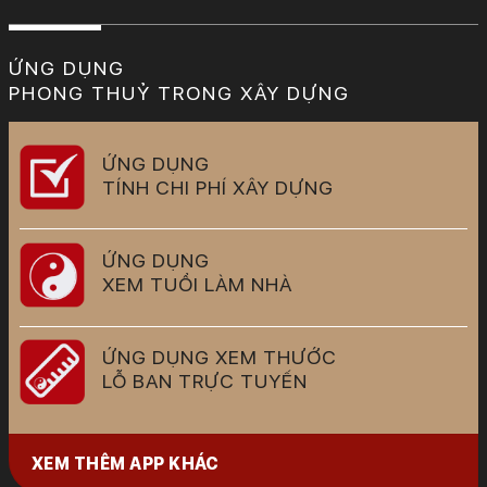
ỨNG DỤNG
PHONG THUỶ TRONG XÂY DỰNG
ỨNG DỤNG
TÍNH CHI PHÍ XÂY DỰNG
ỨNG DỤNG
XEM TUỔI LÀM NHÀ
ỨNG DỤNG XEM THƯỚC
LỖ BAN TRỰC TUYẾN
XEM THÊM APP KHÁC