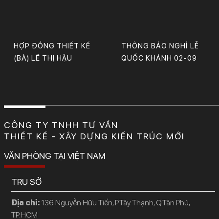
HỢP ĐỒNG THIẾT KẾ
THÔNG BÁO NGHỈ LỄ
(BÀ) LÊ THỊ HẬU
QUỐC KHÁNH 02-09
CÔNG TY TNHH TƯ VẤN
THIẾT KẾ - XÂY DỰNG KIẾN TRÚC MỚI
VĂN PHÒNG TẠI VIỆT NAM
TRỤ SỞ
Địa chỉ:
136 Nguyễn Hữu Tiến, P.Tây Thạnh, Q.Tân Phú,
TP.HCM