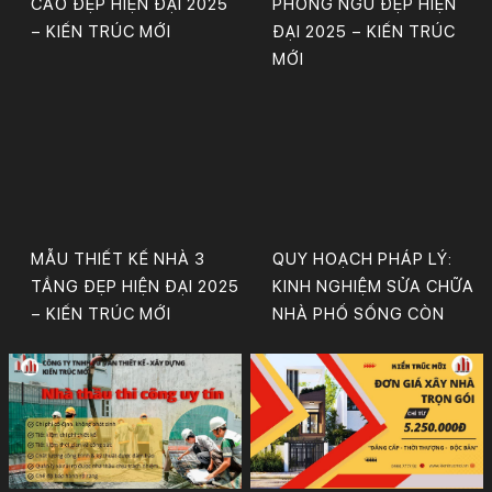
CAO ĐẸP HIỆN ĐẠI 2025
PHÒNG NGỦ ĐẸP HIỆN
– KIẾN TRÚC MỚI
ĐẠI 2025 – KIẾN TRÚC
MỚI
MẪU THIẾT KẾ NHÀ 3
QUY HOẠCH PHÁP LÝ:
TẦNG ĐẸP HIỆN ĐẠI 2025
KINH NGHIỆM SỬA CHỮA
– KIẾN TRÚC MỚI
NHÀ PHỐ SỐNG CÒN