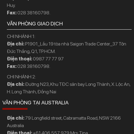
Huy.
Fax:
028 38160798.
VĂN PHÒNG GIAO DỊCH
CHI NHÁNH 1:
Địa chỉ:
P1901_Lầu 19 tòa nhà Saigon Trade Center_37 Tôn
Đức Thắng, Q.1, TP.HCM.
Điện thoại:
0987 77 77 97
Fax:
028 38160798.
CHI NHÁNH 2:
Địa chỉ:
Đường N23, Khu TĐC sân bay Long Thành, X. Lộc An,
H. Long Thành, Đồng Nai
VĂN PHÒNG TẠI AUSTRALIA
Địa chỉ:
79 Longfield street, Cabramatta Road, NSW 2166
Australia
Điện thoại:
+61 406 557 979 Mrs. Tina.