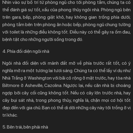
Nhìn vào sự bố trí từ phòng ngủ cho tới phòng tắm, chúng ta có
thể đánh giá sự tốt, xấu của phong thủy ngôi nhà. Phòng ngủ bên
trên gara, bếp, phòng giặt khô, hay không gian trống phía dưới;
phòng tắm bên trên phòng ăn hoặc bếp; phòng ngủ chung tường
với toilet là những điều không tốt. Điều này có thể gây ra ốm đau,
bệnh tật cho những người sống trong đó.
4. Phía đối diện ngôi nhà
Ngôi nhà đối diện với mảnh đất mở về phía trước rất tốt, có ý
nghĩa mở ra một tương lai tươi sáng. Chúng ta có thể lấy ví dụ như
Nhà Trắng ở Washington với bãi cỏ rộng ở mặt trước, hay tòa nhà
Biltmore ở Asheville, Cazolina. Ngược lại, nếu căn nhà bị choáng
ngợp bởi cây cối cũng không tốt. Nếu có cây lớn trước nhà, hay
cây bụi sát nhà, trong phong thủy, nghĩa là, chặn mọi cơ hội tốt
đẹp đến với gia chủ. Bạn có thể di dời những cây này tới trồng ở vị
trí khác.
5. Bên trái, bên phải nhà