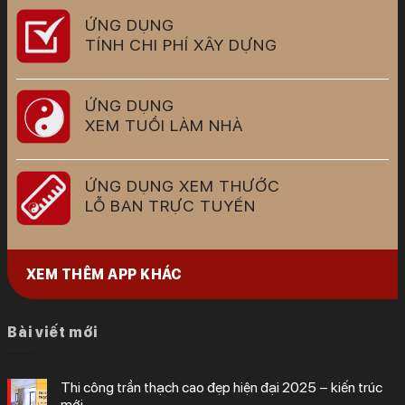
ỨNG DỤNG
TÍNH CHI PHÍ XÂY DỰNG
ỨNG DỤNG
XEM TUỔI LÀM NHÀ
ỨNG DỤNG XEM THƯỚC
LỖ BAN TRỰC TUYẾN
XEM THÊM APP KHÁC
Bài viết mới
thi công trần thạch cao đẹp hiện đại 2025 – kiến trúc
mới