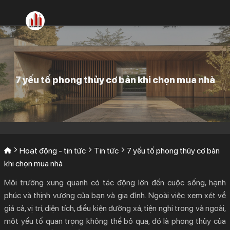
Bỏ
qua
nội
dung
7 yếu tố phong thủy cơ bản khi chọn mua nhà
Hoạt động - tin tức
Tin tức
7 yếu tố phong thủy cơ bản
khi chọn mua nhà
Môi trường xung quanh có tác động lớn đến cuộc sống, hạnh
phúc và thịnh vượng của bạn và gia đình.
Ngoài việc xem xét về
giá cả, vị trí, diện tích, điều kiện đường xá, tiện nghi trong và ngoài,
một yếu tố quan trọng không thể bỏ qua, đó là phong thủy của