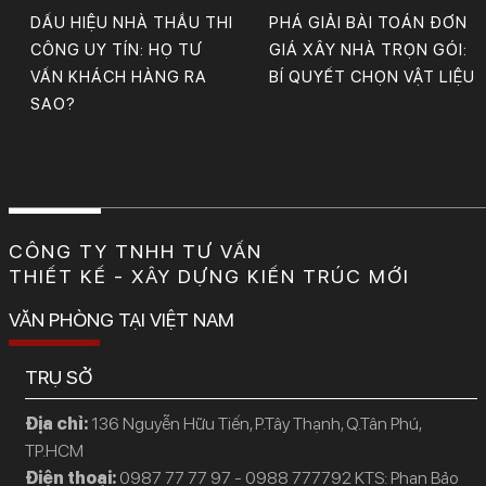
DẤU HIỆU NHÀ THẦU THI
PHÁ GIẢI BÀI TOÁN ĐƠN
CÔNG UY TÍN: HỌ TƯ
GIÁ XÂY NHÀ TRỌN GÓI:
VẤN KHÁCH HÀNG RA
BÍ QUYẾT CHỌN VẬT LIỆU
SAO?
CÔNG TY TNHH TƯ VẤN
THIẾT KẾ - XÂY DỰNG KIẾN TRÚC MỚI
VĂN PHÒNG TẠI VIỆT NAM
TRỤ SỞ
Địa chỉ:
136 Nguyễn Hữu Tiến, P.Tây Thạnh, Q.Tân Phú,
TP.HCM
Điện thoại:
0987 77 77 97 - 0988 777792 KTS: Phan Bảo