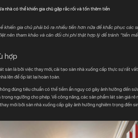
ửa nhà có thể khiến gia chủ gặp rắc rối và tốn thêm tiền
hể khiến gia chủ phải bỏ ra nhiều tiền hơn nữa để khắc phục các s
Việt nên tham khảo và cân đối chi phí thật hợp lý để tránh “tiền mất
hù hợp
t sàn là bởi việc thay mới, cải tạo sàn nhà xuống cấp thực sự rất vất
hà lên để ốp lát lại hoàn toàn.
, không đúng tiêu chuẩn có thể tiềm ẩn nguy cơ gây ảnh hưởng đến sứ
rong ngưỡng cho phép. Về công năng, các sản phẩm lát sàn giá rẻ r
hải thay mới bởi sàn nhà xuống cấp gây ảnh hưởng nghiêm trọng đến si