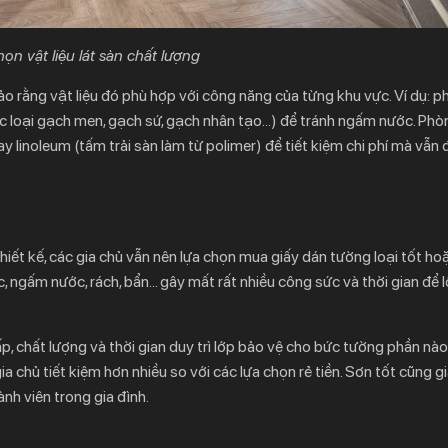
ọn vật liệu lát sàn chất lượng
bảo rằng vật liệu đó phù hợp với công năng của từng khu vực. Ví dụ: 
c loại gạch men, gạch sứ, gạch nhân tạo…) để tránh ngấm nước. Phò
 linoleum (tấm trải sàn làm từ polimer) để tiết kiệm chi phí mà vẫn
thiết kế, các gia chủ vẫn nên lựa chọn mua giấy dán tường loại tốt ho
, ngấm nước, rách, bẩn… gây mất rất nhiều công sức và thời gian để lộ
, chất lượng và thời gian duy trì lớp bảo vệ cho bức tường phần nà
 chủ tiết kiệm hơn nhiều so với các lựa chọn rẻ tiền. Sơn tốt cũng 
nh viên trong gia đình.