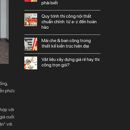
phải biết
quy trình thi công nội thất
chuẩn chỉnh: từ a-z đến hoàn
hảo
mái che & ban công trong
thiết kế kiến trúc hiện đại
vật liệu xây dựng giá rẻ hay thi
công trọn gói?
 ống,
iền phức
 hợp với
giá cuối
ặn” với