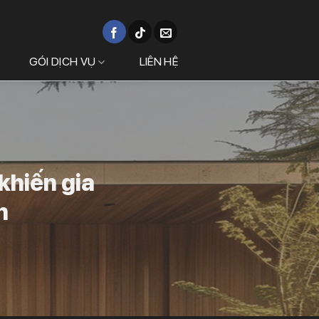
GÓI DỊCH VỤ
LIÊN HỆ
 khiến gia
n