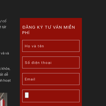
ự cố
 tật
ĐĂNG KÝ TƯ VẤN MIỄN
PHÍ
 vả và
c khỏe,
ất dễ
nh hoạt