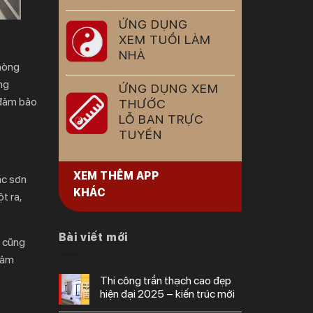
ỨNG DỤNG
XEM TUỔI LÀM
NHÀ
phòng
ng
ỨNG DỤNG XEM
 đảm bảo
THƯỚC
LỖ BAN TRỰC
TUYẾN
XEM THÊM APP
ặc sơn
KHÁC
t ra,
Bài viết mới
o cũng
giảm
thi công trần thạch cao đẹp
hiện đại 2025 – kiến trúc mới