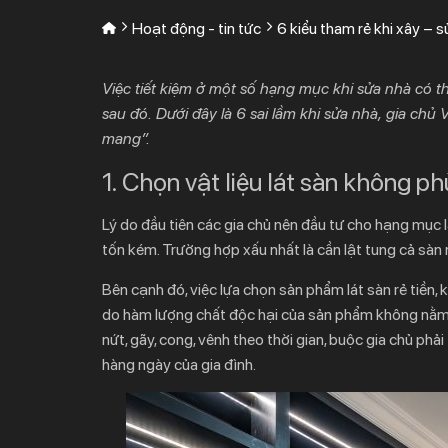
Hoạt động - tin tức
6 kiểu tham rẻ khi xây – s
Việc tiết kiệm ở một số hạng mục khi sửa nhà có t
sau đó. Dưới đây là 6 sai lầm khi sửa nhà, gia chủ 
mang”.
1. Chọn vật liệu lát sàn không p
Lý do đầu tiên các gia chủ nên đầu tư cho hạng mục lá
tốn kém. Trường hợp xấu nhất là cần lật tung cả sàn n
Bên cạnh đó, việc lựa chọn sản phẩm lát sàn rẻ tiền
do hàm lượng chất độc hại của sản phẩm không nằm t
nứt, gãy, cong, vênh theo thời gian, buộc gia chủ p
hàng ngày của gia đình.