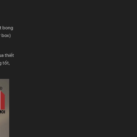
út bong
r box)
a thiết
 tốt,