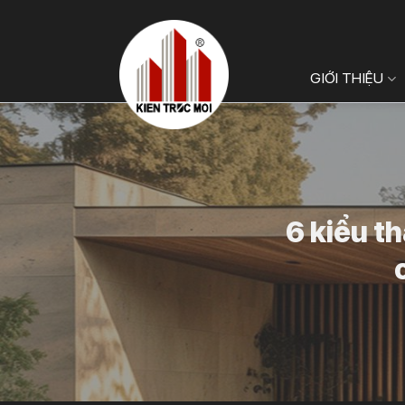
Bỏ
qua
nội
GIỚI THIỆU
dung
6 kiểu th