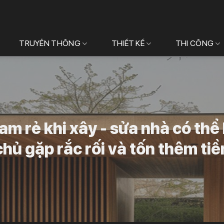
TRUYỀN THÔNG
THIẾT KẾ
THI CÔNG
am rẻ khi xây - sửa nhà có thể
chủ gặp rắc rối và tốn thêm tiề