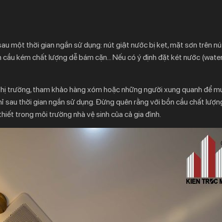
sau một thời gian ngắn sử dụng: nút giật nước bị kẹt, mặt sơn trên n
bồn cầu kém chất lượng dễ bám cặn… Nếu có ý định đặt két nước (wate
ỹ thị trường, tham khảo hàng xóm hoặc những người xung quanh để mu
 chỉ sau thời gian ngắn sử dụng. Đừng quên rằng với bồn cầu chất lượng
hiết trong môi trường nhà vệ sinh của cả gia đình.