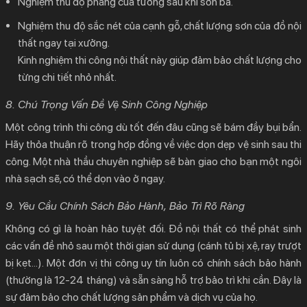
Nghiệm thu độ phẳng của tường sau khi sơn bả.
Nghiệm thu độ sắc nét của cạnh gỗ, chất lượng sơn của đồ nội
thất ngay tại xưởng.
Kinh nghiệm thi công nội thất này giúp đảm bảo chất lượng cho
từng chi tiết nhỏ nhất.
8. Chú Trọng Vấn Đề Vệ Sinh Công Nghiệp
Một công trình thi công dù tốt đến đâu cũng sẽ bám đầy bụi bẩn.
Hãy thỏa thuận rõ trong hợp đồng về việc dọn dẹp vệ sinh sau thi
công. Một nhà thầu chuyên nghiệp sẽ bàn giao cho bạn một ngôi
nhà sạch sẽ, có thể dọn vào ở ngay.
9. Yêu Cầu Chính Sách Bảo Hành, Bảo Trì Rõ Ràng
Không có gì là hoàn hảo tuyệt đối. Đồ nội thất có thể phát sinh
các vấn đề nhỏ sau một thời gian sử dụng (cánh tủ bị xệ, ray trượt
bị kẹt…). Một đơn vị thi công uy tín luôn có chính sách bảo hành
(thường là 12-24 tháng) và sẵn sàng hỗ trợ bảo trì khi cần. Đây là
sự đảm bảo cho chất lượng sản phẩm và dịch vụ của họ.