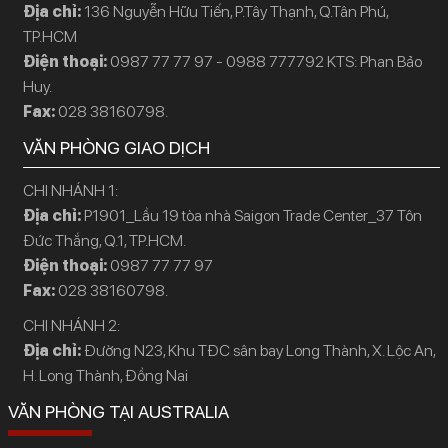
Địa chỉ:
136 Nguyễn Hữu Tiến, P.Tây Thạnh, Q.Tân Phú,
TP.HCM
Điện thoại:
0987 77 77 97 - 0988 777792 KTS: Phan Bảo
Huy.
Fax:
028 38160798.
VĂN PHÒNG GIAO DỊCH
CHI NHÁNH 1:
Địa chỉ:
P1901_Lầu 19 tòa nhà Saigon Trade Center_37 Tôn
Đức Thắng, Q.1, TP.HCM.
Điện thoại:
0987 77 77 97
Fax:
028 38160798.
CHI NHÁNH 2:
Địa chỉ:
Đường N23, Khu TĐC sân bay Long Thành, X. Lộc An,
H. Long Thành, Đồng Nai
VĂN PHÒNG TẠI AUSTRALIA