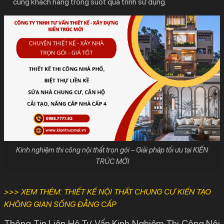
cùng khách hàng trong suốt quá trình sử dụng.
Kinh nghiệm thi công nội thất trọn gói – Giải pháp tối ưu tại KIẾN
TRÚC MỚI
>>> XEM THÊM:
THIẾT KẾ NỘI THẤT CHUNG CƯ KIẾN TẠO
KHÔNG GIAN SỐNG ĐẲNG CẤP
Thông Tin Liên Hệ Tư Vấn Kinh Nghiệm Thi Công Nội