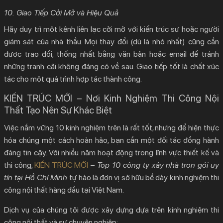
10. Giao Tiếp Cởi Mở và Hiệu Quả
Hãy duy trì một kênh liên lạc cởi mở với kiến trúc sư hoặc người
giám sát của nhà thầu. Mọi thay đổi (dù là nhỏ nhất) cũng cần
được trao đổi, thống nhất bằng văn bản hoặc email để tránh
những tranh cãi không đáng có về sau. Giao tiếp tốt là chất xúc
tác cho một quá trình hợp tác thành công.
KIẾN TRÚC MỚI – Nơi Kinh Nghiệm Thi Công Nội
Thất Tạo Nên Sự Khác Biệt
Việc nắm vững 10 kinh nghiệm trên là rất tốt, nhưng để hiện thực
hóa chúng một cách hoàn hảo, bạn cần một đối tác đồng hành
đáng tin cậy. Với nhiều năm hoạt động trong lĩnh vực thiết kế và
thi công,
KIẾN TRÚC MỚI
–
Top 10 công ty xây nhà trọn gói uy
tín tại Hồ Chí Minh
tự hào là đơn vị sở hữu bề dày
kinh nghiệm thi
công nội thất
hàng đầu tại Việt Nam.
Dịch vụ của chúng tôi được xây dựng dựa trên kinh nghiệm thi
công nội thất và sự chuyên nghiệp: