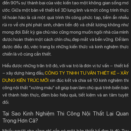
đến 90% sự thành bại của việc kiến tạo một không gian sống mơ
2.
10 Kinh Nghiệm Thi Công Nội Thất Hoàn Hảo –
ước. Giữa một bản vẽ thiết kế 3D lung linh và một công trình thực
Tiết Kiệm – Hiệu Quả
tế hoàn hảo là cả một quá trình thi công phức tạp, tiềm ẩn nhiều
2.1.
1. Lập Kế Hoạch Ngân Sách Chi Tiết và Rõ Ràng
rủi ro về chi phí phát sinh, chậm tiến độ và chất lượng không như
2.2.
2. Hoàn Thiện Bản Vẽ Kỹ Thuật (2D/3D) Trước Khi
mong đợi. Bất kỳ gia chủ nào cũng mong muốn ngôi nhà của mình
Bắt Đầu
được hoàn thiện một cách chỉn chu, đẹp mắt và bền vững. Để làm
được điều đó, việc trang bị những kiến thức và kinh nghiệm thực
2.3.
3. Lựa Chọn Nhà Thầu Thi Công Uy Tín
chiến là vô cùng cần thiết.
2.4.
4. Am Hiểu Về Các Loại Vật Liệu Nội Thất
2.5.
5. Tuân Thủ Trình Tự Thi Công Khoa Học
Hiểu được những trăn trở đó, với vai trò là đơn vị tư vấn – thiết kế
– xây dựng hàng đầu,
CÔNG TY TNHH TƯ VẤN THIẾT KẾ – XÂY
2.6.
6. Giám Sát Chặt Chẽ Từng Giai Đoạn
DỰNG KIẾN TRÚC MỚI
xin đúc kết và chia sẻ 10
kinh nghiệm thi
2.7.
7. Nghiệm Thu Từng Hạng Mục Hoàn Thành
công nội thất
“xương máu” sẽ giúp bạn làm chủ quá trình biến bản
2.8.
8. Chú Trọng Vấn Đề Vệ Sinh Công Nghiệp
vẽ thành hiện thực, đảm bảo hiệu quả, tiết kiệm và an tâm tuyệt
2.9.
9. Yêu Cầu Chính Sách Bảo Hành, Bảo Trì Rõ Ràng
đối.
2.10.
10. Giao Tiếp Cởi Mở và Hiệu Quả
Tại Sao Kinh Nghiệm Thi Công Nội Thất Lại Quan
3.
KIẾN TRÚC MỚI – Nơi Kinh Nghiệm Thi Công Nội
Trọng Hơn Cả?
Thất Tạo Nên Sự Khác Biệt
Nhiều người cho rằng chỉ cần có một bản thiết kế đẹp là đủ. Tuy