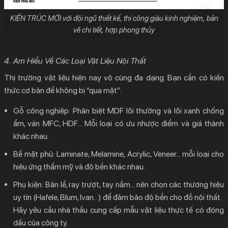
KIẾN TRÚC MỚI với đội ngũ thiết kế, thi công giàu kinh nghiệm, bản
vẽ chi tiết, hợp phong thủy
4. Am Hiểu Về Các Loại Vật Liệu Nội Thất
Thị trường vật liệu hiện nay vô cùng đa dạng. Bạn cần có kiến
thức cơ bản để không bị “qua mặt”:
Gỗ công nghiệp:
Phân biệt MDF lõi thường và lõi xanh chống
ẩm, ván MFC, HDF… Mỗi loại có ưu nhược điểm và giá thành
khác nhau.
Bề mặt phủ:
Laminate, Melamine, Acrylic, Veneer… mỗi loại cho
hiệu ứng thẩm mỹ và độ bền khác nhau.
Phụ kiện: Bản lề, ray trượt, tay nắm… nên chọn các thương hiệu
uy tín (Hafele, Blum, Ivan…) để đảm bảo độ bền cho đồ nội thất.
Hãy yêu cầu nhà thầu cung cấp mẫu vật liệu thực tế có đóng
dấu của công ty.