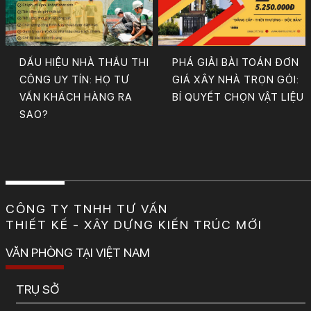
DẤU HIỆU NHÀ THẦU THI
PHÁ GIẢI BÀI TOÁN ĐƠN
CÔNG UY TÍN: HỌ TƯ
GIÁ XÂY NHÀ TRỌN GÓI:
VẤN KHÁCH HÀNG RA
BÍ QUYẾT CHỌN VẬT LIỆU
SAO?
CÔNG TY TNHH TƯ VẤN
THIẾT KẾ - XÂY DỰNG KIẾN TRÚC MỚI
VĂN PHÒNG TẠI VIỆT NAM
TRỤ SỞ