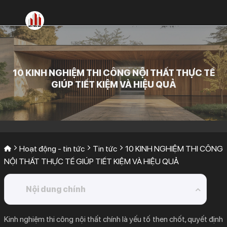
Bỏ
qua
nội
dung
10 KINH NGHIỆM THI CÔNG NỘI THẤT THỰC TẾ
GIÚP TIẾT KIỆM VÀ HIỆU QUẢ
Hoạt động - tin tức
Tin tức
10 KINH NGHIỆM THI CÔNG
NỘI THẤT THỰC TẾ GIÚP TIẾT KIỆM VÀ HIỆU QUẢ
Nội dung chính
1.
Tại Sao Kinh Nghiệm Thi Công Nội Thất Lại Quan
Kinh nghiệm thi công nội thất
chính là yếu tố then chốt, quyết định
Trọng Hơn Cả?