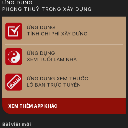
ỨNG DỤNG
PHONG THUỶ TRONG XÂY DỰNG
ỨNG DỤNG
TÍNH CHI PHÍ XÂY DỰNG
ỨNG DỤNG
XEM TUỔI LÀM NHÀ
ỨNG DỤNG XEM THƯỚC
LỖ BAN TRỰC TUYẾN
XEM THÊM APP KHÁC
Bài viết mới