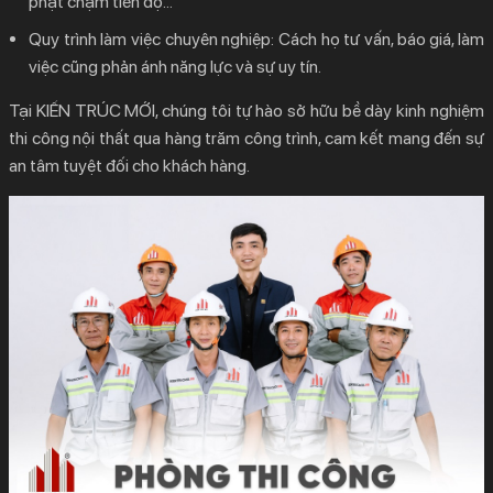
phạt chậm tiến độ…
Quy trình làm việc chuyên nghiệp:
Cách họ tư vấn, báo giá, làm
việc cũng phản ánh năng lực và sự uy tín.
Tại
KIẾN TRÚC MỚI
, chúng tôi tự hào sở hữu bề dày
kinh nghiệm
thi công nội thất
qua hàng trăm công trình, cam kết mang đến sự
an tâm tuyệt đối cho khách hàng.