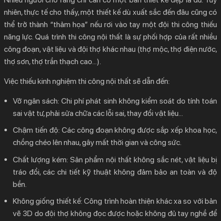
4.
Thông Tin Liên Hệ Tư Vấn Kinh Nghiệm Thi Công
nhiên, thực tế cho thấy, một thiết kế dù xuất sắc đến đâu cũng có
Nội Thất Thực Tế Tại KIẾN TRÚC MỚI
thể trở thành “thảm họa” nếu rơi vào tay một đội thi công thiếu
năng lực. Quá trình thi công nội thất là sự phối hợp của rất nhiều
công đoạn, vật liệu và đội thợ khác nhau (thợ mộc, thợ điện nước,
thợ sơn, thợ trần thạch cao…).
Việc thiếu
kinh nghiệm thi công nội thất
sẽ dẫn đến:
Vỡ ngân sách:
Chi phí phát sinh không kiểm soát do tính toán
sai vật tư, phải sửa chữa các lỗi sai, thay đổi vật liệu…
Chậm tiến độ:
Các công đoạn không được sắp xếp khoa học,
chồng chéo lên nhau, gây mất thời gian và công sức.
Chất lượng kém:
Sản phẩm nội thất không sắc nét, vật liệu bị
tráo đổi, các chi tiết kỹ thuật không đảm bảo an toàn và độ
bền.
Không giống thiết kế:
Công trình hoàn thiện khác xa so với bản
vẽ 3D do đội thợ không đọc được hoặc không đủ tay nghề để