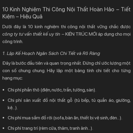
10 Kinh Nghiệm Thi Công Nội Thất Hoàn Hảo – Tiết
Kiệm – Hiệu Quả
Dưới đây là 10
kinh nghiệm thi công nội thất
vững chắc được
công ty tư vấn thiết kế uy tín
–
KIẾN TRÚC MỚI
áp dụng cho mọi
công trình.
1. Lập Kế Hoạch Ngân Sách Chi Tiết và Rõ Ràng
Đây là bước đầu tiên và quan trọng nhất. Đừng chỉ ước lượng một
con số chung chung. Hãy lập một bảng tính chi tiết cho từng
hạng mục:
Chi phí phần thô (điện, nước, trần, tường, sàn).
Chi phí sản xuất đồ nội thất gỗ (tủ bếp, tủ quần áo, giường,
kệ…).
Chi phí mua sắm đồ rời (sofa, bàn ăn, thiết bị vệ sinh, đèn…).
Chi phí trang trí (rèm cửa, thảm, tranh ảnh…).