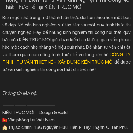
Thất Thực Tế Tại KIẾN TRÚC MỚI
Biến ngôi nhà trong mơ thành hiện thực đòi hỏi nhiều hơn một bản
vẽ đẹp. Nó cần kinh nghiệm, sự tận tâm và một quy trình thực thi
chuyên nghiệp. Hãy để những
kinh nghiệm thi công nội thất
quý
báu của
KIẾN TRÚC MỚI
giúp bạn kiến tạo không gian sống hoàn
hảo một cách nhẹ nhàng và hiệu quả nhất. Để nhận tư vấn chi tiết
và tham quan các công trình thực tế, vui lòng liên hệ
CÔNG TY
TNHH TƯ VẤN THIẾT KẾ – XÂY DỰNG KIẾN TRÚC MỚI
để được
tư vấn
kinh nghiệm thi công nội thất
chi tiết nhé!
Thông tin liên hệ:
—————————————
KIẾN TRÚC MỚI – Design & Build .
Văn phòng tại Việt Nam :
Trụ sở chính : 136 Nguyễn Hữu Tiến, P. Tây Thạnh, Q. Tân Phú,