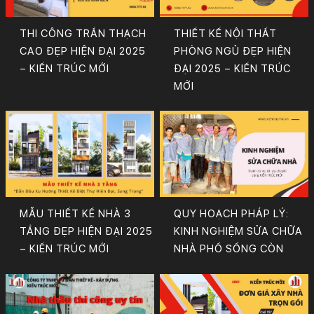
THI CÔNG TRẦN THẠCH
THIẾT KẾ NỘI THẤT
CAO ĐẸP HIỆN ĐẠI 2025
PHÒNG NGỦ ĐẸP HIỆN
– KIẾN TRÚC MỚI
ĐẠI 2025 – KIẾN TRÚC
MỚI
MẪU THIẾT KẾ NHÀ 3
QUY HOẠCH PHÁP LÝ:
TẦNG ĐẸP HIỆN ĐẠI 2025
KINH NGHIỆM SỬA CHỮA
– KIẾN TRÚC MỚI
NHÀ PHỐ SỐNG CÒN